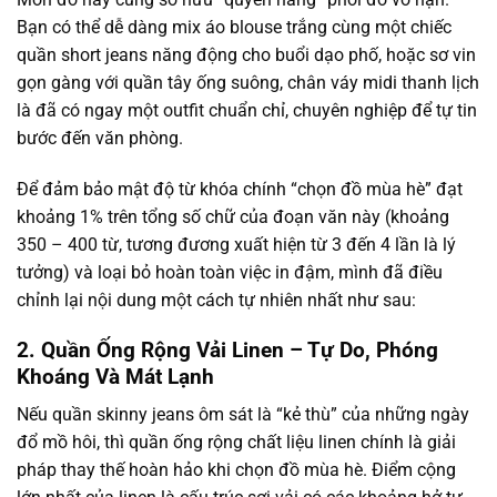
Bạn có thể dễ dàng mix áo blouse trắng cùng một chiếc
quần short jeans năng động cho buổi dạo phố, hoặc sơ vin
gọn gàng với quần tây ống suông, chân váy midi thanh lịch
là đã có ngay một outfit chuẩn chỉ, chuyên nghiệp để tự tin
bước đến văn phòng.
Để đảm bảo mật độ từ khóa chính “chọn đồ mùa hè” đạt
khoảng 1% trên tổng số chữ của đoạn văn này (khoảng
350 – 400 từ, tương đương xuất hiện từ 3 đến 4 lần là lý
tưởng) và loại bỏ hoàn toàn việc in đậm, mình đã điều
chỉnh lại nội dung một cách tự nhiên nhất như sau:
2. Quần Ống Rộng Vải Linen – Tự Do, Phóng
Khoáng Và Mát Lạnh
Nếu quần skinny jeans ôm sát là “kẻ thù” của những ngày
đổ mồ hôi, thì quần ống rộng chất liệu linen chính là giải
pháp thay thế hoàn hảo khi chọn đồ mùa hè. Điểm cộng