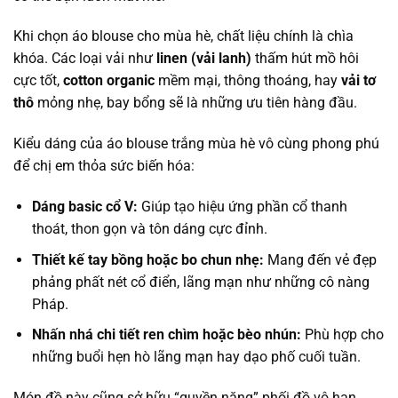
Khi chọn áo blouse cho mùa hè, chất liệu chính là chìa
khóa. Các loại vải như
linen (vải lanh)
thấm hút mồ hôi
cực tốt,
cotton organic
mềm mại, thông thoáng, hay
vải tơ
thô
mỏng nhẹ, bay bổng sẽ là những ưu tiên hàng đầu.
Kiểu dáng của áo blouse trắng mùa hè vô cùng phong phú
để chị em thỏa sức biến hóa:
Dáng basic cổ V:
Giúp tạo hiệu ứng phần cổ thanh
thoát, thon gọn và tôn dáng cực đỉnh.
Thiết kế tay bồng hoặc bo chun nhẹ:
Mang đến vẻ đẹp
phảng phất nét cổ điển, lãng mạn như những cô nàng
Pháp.
Nhấn nhá chi tiết ren chìm hoặc bèo nhún:
Phù hợp cho
những buổi hẹn hò lãng mạn hay dạo phố cuối tuần.
Món đồ này cũng sở hữu “quyền năng” phối đồ vô hạn.