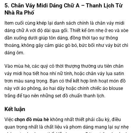
5. Chân Váy Midi Dáng Chữ A – Thanh Lịch Từ
Nhà Ra Phố
Item cuối cùng khép lại danh sách chính là chân váy midi
dáng chữ A với độ dài qua gối. Thiết kế ôm nhẹ ở eo và xòe
dần xuống dưới giúp tôn dáng, đồng thời tạo sự thông
thoáng, không gây cảm giác gò bó, bức bối như váy bút chì
dáng ôm.
Vào mùa hè, các quý cô thời thượng thường ưu tiên chân
váy midi họa tiết hoa nhí nữ tính, hoặc chân váy lụa satin
trơn màu sang trọng. Bạn có thể kết hợp linh hoạt món đồ
này với áo phông, áo hai dây hoặc chính chiếc áo blouse
trắng để tạo nên những set đồ chuẩn thanh lịch.
Kết luận
Việc
chọn đồ mùa hè
không nhất thiết phải cầu kỳ, điều
quan trọng nhất là chất liệu và phom dáng mang lại sự nhẹ