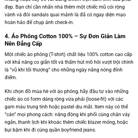
đẹp. Bạn chỉ cần nhấn nhá thêm một chiếc mũ cói rộng
vành và đôi sandals quai mảnh là đã có ngay diện mạo
hoàn hảo để chụp ảnh check-in.
4. Áo Phông Cotton 100% – Sự Đơn Giản Làm
Nên Đẳng Cấp
Một chiếc áo phông (T-shirt) chất liệu 100% cotton cao cấp
với khả năng co giãn tốt và thấm hút mồ hôi vượt trội chính
là “vũ khí tối thượng” cho những ngày nắng nóng đỉnh
điểm.
Khi chọn đồ mùa hè với áo phông, hãy đầu tư vào những
chiếc áo có form dáng rộng vừa phải (loose-fit) với các
gam màu trung tính hoặc pastel dịu mắt. Item này có thể
“cân” mọi phong cách: năng động khi phối cùng chân váy
ngắn, thanh lịch khi khoác thêm chiếc blazer mỏng, hoặc
bụi bặm khi đi cùng quần boyfriend jeans.