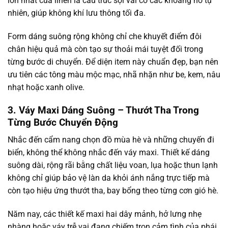
lớn nhất của linen là cấu trúc sợi vải có các khoảng hở tự
nhiên, giúp không khí lưu thông tối đa.
Form dáng suông rộng không chỉ che khuyết điểm đôi
chân hiệu quả mà còn tạo sự thoải mái tuyệt đối trong
từng bước di chuyển. Để diện item này chuẩn đẹp, bạn nên
ưu tiên các tông màu mộc mạc, nhã nhặn như be, kem, nâu
nhạt hoặc xanh olive.
3. Váy Maxi Dáng Suông – Thướt Tha Trong
Từng Bước Chuyển Động
Nhắc đến cẩm nang chọn đồ mùa hè và những chuyến đi
biển, không thể không nhắc đến váy maxi. Thiết kế dáng
suông dài, rộng rãi bằng chất liệu voan, lụa hoặc thun lạnh
không chỉ giúp bảo vệ làn da khỏi ánh nắng trực tiếp mà
còn tạo hiệu ứng thướt tha, bay bổng theo từng cơn gió hè.
Năm nay, các thiết kế maxi hai dây mảnh, hở lưng nhẹ
nhàng hoặc váy trễ vai đang chiếm trọn cảm tình của phái