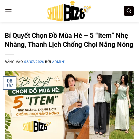
Bỏ
qua
nội
dung
Bí Quyết Chọn Đồ Mùa Hè – 5 “Item” Nhẹ
Nhàng, Thanh Lịch Chống Chọi Nắng Nóng
ĐĂNG VÀO
08/07/2026
BỞI
ADMIN1
08
Th7