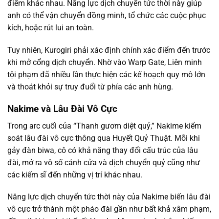
điểm khác nhau. Năng lực dịch chuyển tức thời này giúp
anh có thể vận chuyển đồng minh, tổ chức các cuộc phục
kích, hoặc rút lui an toàn.
Tuy nhiên, Kurogiri phải xác định chính xác điểm đến trước
khi mở cổng dịch chuyển. Nhờ vào Warp Gate, Liên minh
tội phạm đã nhiều lần thực hiện các kế hoạch quy mô lớn
và thoát khỏi sự truy đuổi từ phía các anh hùng.
Nakime và Lâu Đài Vô Cực
Trong arc cuối của “Thanh gươm diệt quỷ,” Nakime kiểm
soát lâu đài vô cực thông qua Huyết Quỷ Thuật. Mỗi khi
gảy đàn biwa, cô có khả năng thay đổi cấu trúc của lâu
đài, mở ra vô số cánh cửa và dịch chuyển quỷ cũng như
các kiếm sĩ đến những vị trí khác nhau.
Năng lực dịch chuyển tức thời này của Nakime biến lâu đài
vô cực trở thành một pháo đài gần như bất khả xâm phạm,