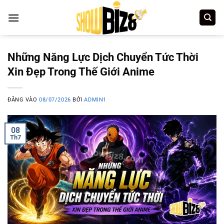
Bỏ
qua
nội
dung
Những Năng Lực Dịch Chuyển Tức Thời
Xin Đẹp Trong Thế Giới Anime
ĐĂNG VÀO
08/07/2026
BỞI
ADMIN1
08
Th7