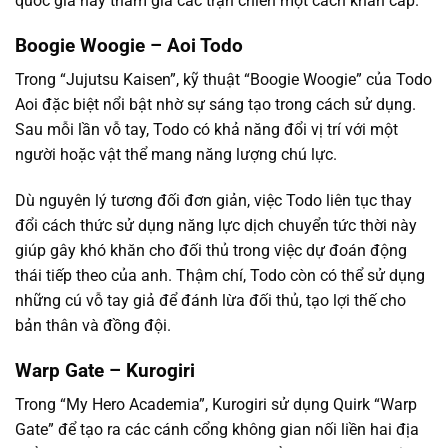
quốc gia hay tham gia các trận chiến một cách khẩn cấp.
Boogie Woogie – Aoi Todo
Trong “Jujutsu Kaisen”, kỹ thuật “Boogie Woogie” của Todo
Aoi đặc biệt nổi bật nhờ sự sáng tạo trong cách sử dụng.
Sau mỗi lần vỗ tay, Todo có khả năng đổi vị trí với một
người hoặc vật thể mang năng lượng chú lực.
Dù nguyên lý tương đối đơn giản, việc Todo liên tục thay
đổi cách thức sử dụng năng lực dịch chuyển tức thời này
giúp gây khó khăn cho đối thủ trong việc dự đoán động
thái tiếp theo của anh. Thậm chí, Todo còn có thể sử dụng
những cú vỗ tay giả để đánh lừa đối thủ, tạo lợi thế cho
bản thân và đồng đội.
Warp Gate – Kurogiri
Trong “My Hero Academia”, Kurogiri sử dụng Quirk “Warp
Gate” để tạo ra các cánh cổng không gian nối liền hai địa