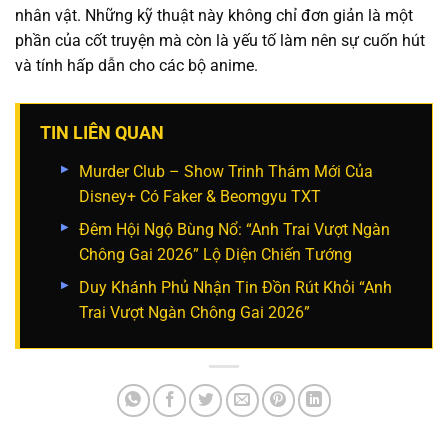
nhân vật. Những kỹ thuật này không chỉ đơn giản là một
phần của cốt truyện mà còn là yếu tố làm nên sự cuốn hút
và tính hấp dẫn cho các bộ anime.
TIN LIÊN QUAN
Murder Club – Show Trinh Thám Mới Của
Disney+ Có Faker & Beomgyu TXT
Đêm Hội Ngộ Bùng Nổ: “Anh Trai Vượt Ngàn
Chông Gai 2026” Lộ Diện Chiến Tướng
Duy Khánh Phủ Nhận Tin Đồn Rút Khỏi “Anh
Trai Vượt Ngàn Chông Gai 2026”