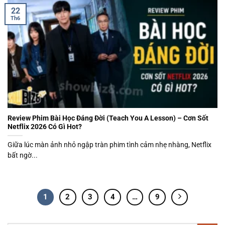
22
Th6
Review Phim Bài Học Đáng Đời (Teach You A Lesson) – Cơn Sốt
Netflix 2026 Có Gì Hot?
Giữa lúc màn ảnh nhỏ ngập tràn phim tình cảm nhẹ nhàng, Netflix
bất ngờ...
1
2
3
4
…
9