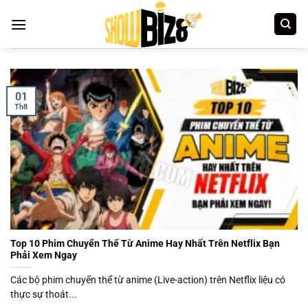
Bỏ
qua
nội
dung
01
Th8
Top 10 Phim Chuyển Thể Từ Anime Hay Nhất Trên Netflix Bạn
Phải Xem Ngay
Các bộ phim chuyển thể từ anime (Live-action) trên Netflix liệu có
thực sự thoát...