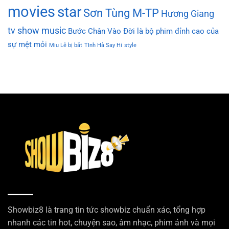
movies
star
Sơn Tùng M-TP
Hương Giang
tv show
music
Bước Chân Vào Đời là bộ phim đỉnh cao của
sự mệt mỏi
Miu Lê bị bắt
TInh Hà Say Hi
style
Showbiz8 là trang tin tức showbiz chuẩn xác, tổng hợp
nhanh các tin hot, chuyện sao, âm nhạc, phim ảnh và mọi