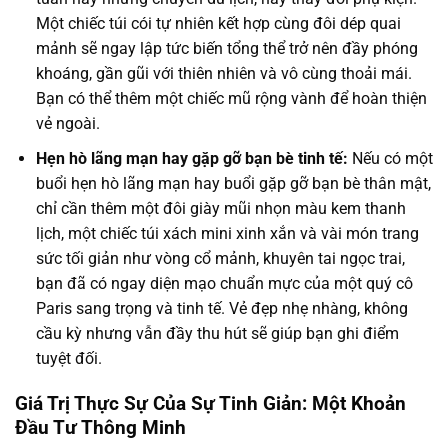
Một chiếc túi cói tự nhiên kết hợp cùng đôi dép quai
mảnh sẽ ngay lập tức biến tổng thể trở nên đầy phóng
khoáng, gần gũi với thiên nhiên và vô cùng thoải mái.
Bạn có thể thêm một chiếc mũ rộng vành để hoàn thiện
vẻ ngoài.
Hẹn hò lãng mạn hay gặp gỡ bạn bè tinh tế:
Nếu có một
buổi hẹn hò lãng mạn hay buổi gặp gỡ bạn bè thân mật,
chỉ cần thêm một đôi giày mũi nhọn màu kem thanh
lịch, một chiếc túi xách mini xinh xắn và vài món trang
sức tối giản như vòng cổ mảnh, khuyên tai ngọc trai,
bạn đã có ngay diện mạo chuẩn mực của một quý cô
Paris sang trọng và tinh tế. Vẻ đẹp nhẹ nhàng, không
cầu kỳ nhưng vẫn đầy thu hút sẽ giúp bạn ghi điểm
tuyệt đối.
Giá Trị Thực Sự Của Sự Tinh Giản: Một Khoản
Đầu Tư Thông Minh