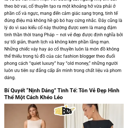
theo bờ vai, cổ thuyền tạo ra một khoảng hở vừa phải ở
phần cổ và ngực, mang đến cảm giác sang trọng, tinh tế
đúng điệu mà không hề gò bó hay cứng nhắc. Đây cũng là
lý do vì sao kiểu cổ này thường được xem là mang đậm
tinh thần thời trang Pháp – nơi vẻ đẹp được định nghĩa bởi
sự tối giản, thanh lịch và không kém phần lãng mạn.
Những chiếc váy hay áo cổ thuyền luôn là món đồ không
thể thiếu trong tủ đồ của các fashion blogger theo đuổi
phong cách “quiet luxury” hay “old money,” những người
luôn ưu tiên sự đẳng cấp ẩn mình trong chất liệu và phom
dáng.
Bí Quyết “Nịnh Dáng” Tinh Tế: Tôn Vẻ Đẹp Hình
Thể Một Cách Khéo Léo