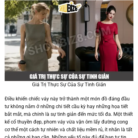
Giá Trị Thực Sự Của Sự Tinh Giản
Điều khiến chiếc váy này trở thành một món đồ đáng đầu
tư không nằm ở những chi tiết cầu kỳ hay những họa tiết
bắt mắt, mà chính là sự tinh giản đến mức tối đa. Một thiết
kế cổ thuyền đẹp, phom váy vừa vặn ôm lấy đường cong
cơ thể một cách tự nhiên và chất liệu mềm rủ, ít nhăn là tất
cả những gì bạn cần. Những yếu tố này đủ để bạn tự tin