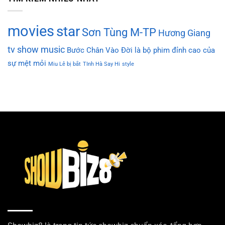
movies
star
Sơn Tùng M-TP
Hương Giang
tv show
music
Bước Chân Vào Đời là bộ phim đỉnh cao của
sự mệt mỏi
Miu Lê bị bắt
TInh Hà Say Hi
style