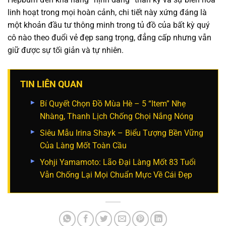
linh hoạt trong mọi hoàn cảnh, chi tiết này xứng đáng là
một khoản đầu tư thông minh trong tủ đồ của bất kỳ quý
cô nào theo đuổi vẻ đẹp sang trọng, đẳng cấp nhưng vẫn
giữ được sự tối giản và tự nhiên.
TIN LIÊN QUAN
Bí Quyết Chọn Đồ Mùa Hè – 5 “Item” Nhẹ
Nhàng, Thanh Lịch Chống Chọi Nắng Nóng
Siêu Mẫu Irina Shayk – Biểu Tượng Bền Vững
Của Làng Mốt Toàn Cầu
Yohji Yamamoto: Lão Đại Làng Mốt 83 Tuổi
Vẫn Chống Lại Mọi Chuẩn Mực Về Cái Đẹp