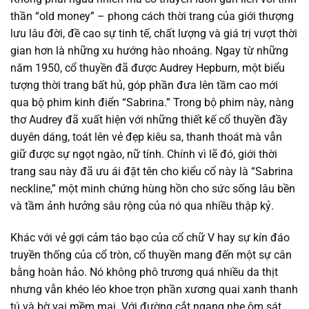
thần “old money” – phong cách thời trang của giới thượng
lưu lâu đời, đề cao sự tinh tế, chất lượng và giá trị vượt thời
gian hơn là những xu hướng hào nhoáng. Ngay từ những
năm 1950, cổ thuyền đã được Audrey Hepburn, một biểu
tượng thời trang bất hủ, góp phần đưa lên tầm cao mới
qua bộ phim kinh điển “Sabrina.” Trong bộ phim này, nàng
thơ Audrey đã xuất hiện với những thiết kế cổ thuyền đầy
duyên dáng, toát lên vẻ đẹp kiêu sa, thanh thoát mà vẫn
giữ được sự ngọt ngào, nữ tính. Chính vì lẽ đó, giới thời
trang sau này đã ưu ái đặt tên cho kiểu cổ này là “Sabrina
neckline,” một minh chứng hùng hồn cho sức sống lâu bền
và tầm ảnh hưởng sâu rộng của nó qua nhiều thập kỷ.
Khác với vẻ gợi cảm táo bạo của cổ chữ V hay sự kín đáo
truyền thống của cổ tròn, cổ thuyền mang đến một sự cân
bằng hoàn hảo. Nó không phô trương quá nhiều da thịt
nhưng vẫn khéo léo khoe trọn phần xương quai xanh thanh
tú và bờ vai mềm mại. Với đường cắt ngang nhẹ ôm sát