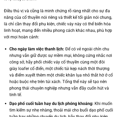
Điều thú vị và cũng là minh chứng rõ ràng nhất cho sự đa
năng của cổ thuyền nói riêng và thiết kế tối giản nói chung,
là chỉ cần thay đổi phụ kiện, chiếc váy này có thể biến hóa
linh hoạt, mang đến nhiều phong cách khác nhau, phù hợp
với mọi hoàn cảnh:
Cho ngày làm việc thanh lịch:
Để có vẻ ngoài chỉn chu
nhưng vẫn giữ được sự mềm mại, không cứng nhắc nơi
công sở, hãy phối chiếc váy cổ thuyền cùng một đôi
giày loafer cổ điển, một chiếc túi kẹp nách thời thượng
và điểm xuyết thêm một chiếc khăn lụa nhỏ thắt hờ ở cổ
hoặc buộc nhẹ trên túi xách. Tổng thể này sẽ tạo nên
phong thái chuyên nghiệp nhưng vẫn đầy cuốn hút và
tinh tế.
Dạo phố cuối tuần hay du lịch phóng khoáng:
Khi muốn
tìm kiếm sự nhẹ nhàng, thoải mái cho buổi dạo phố cuối
tuần hay những chuyến du lịch, hãy thay đổi phụ kiện.