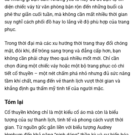
diện chiếc váy từ văn phòng bận rộn đến những buổi cà
phê thư giãn cuối tuần, mà không cần mất nhiều thời gian
suy nghĩ cách phối đồ hay lo lắng về độ phù hợp của trang
phục.
Trong thời đại mà các xu hướng thời trang thay đổi chóng
mặt, đôi khi, để trông sang trọng và đẳng cấp hơn, bạn
không cần phải chạy theo quá nhiều mốt mới. Chỉ cần
chọn đúng một chiếc váy hoặc một bộ trang phục có chi
tiết cổ thuyền – một nét chấm phá nhỏ nhưng đủ sức nâng
tầm khí chất, mang đến vẻ thanh lịch vượt thời gian và
khẳng định gu thẩm mỹ tinh tế của người mặc.
Tóm lại
Cổ thuyền không chỉ là một kiểu cổ áo mà còn là biểu
tượng của sự thanh lịch, tinh tế và phong cách vượt thời
gian. Từ nguồn gốc gắn liền với biểu tượng Audrey
Hepburn đến khả năng “nịnh dáng” thần kỳ và sự biến hóa