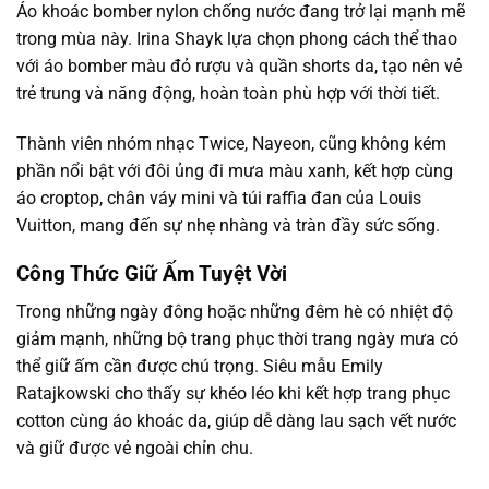
Áo khoác bomber nylon chống nước đang trở lại mạnh mẽ
trong mùa này. Irina Shayk lựa chọn phong cách thể thao
với áo bomber màu đỏ rượu và quần shorts da, tạo nên vẻ
trẻ trung và năng động, hoàn toàn phù hợp với thời tiết.
Thành viên nhóm nhạc Twice, Nayeon, cũng không kém
phần nổi bật với đôi ủng đi mưa màu xanh, kết hợp cùng
áo croptop, chân váy mini và túi raffia đan của Louis
Vuitton, mang đến sự nhẹ nhàng và tràn đầy sức sống.
Công Thức Giữ Ấm Tuyệt Vời
Trong những ngày đông hoặc những đêm hè có nhiệt độ
giảm mạnh, những bộ trang phục thời trang ngày mưa có
thể giữ ấm cần được chú trọng. Siêu mẫu Emily
Ratajkowski cho thấy sự khéo léo khi kết hợp trang phục
cotton cùng áo khoác da, giúp dễ dàng lau sạch vết nước
và giữ được vẻ ngoài chỉn chu.