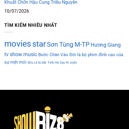
Khuất Chốn Hậu Cung Triều Nguyễn
10/07/2026
TÌM KIẾM NHIỀU NHẤT
movies
star
Sơn Tùng M-TP
Hương Giang
tv show
music
Bước Chân Vào Đời là bộ phim đỉnh cao của
sự mệt mỏi
Miu Lê bị bắt
TInh Hà Say Hi
style