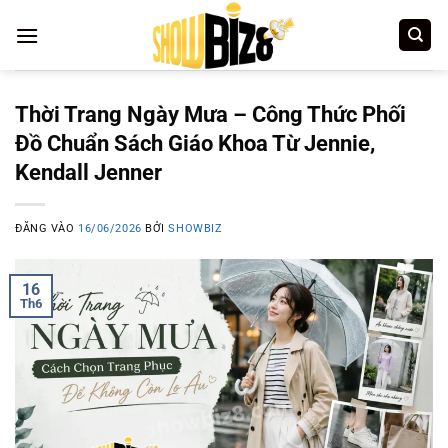
Bỏ
qua
nội
dung
Thời Trang Ngày Mưa – Công Thức Phối
Đồ Chuẩn Sách Giáo Khoa Từ Jennie,
Kendall Jenner
ĐĂNG VÀO
16/06/2026
BỞI
SHOWBIZ
16
Th6