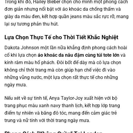
Trong khi đó, Hailey Bieber chọn cho mình một phong cách
đơn giản nhưng nổi bật với áo khoác da chống thấm và
giày da màu đen, kết hợp quần jeans màu sắc rực rỡ, mang
lại sự tương phản thu hút.
Lựa Chọn Thực Tế cho Thời Tiết Khắc Nghiệt
Dakota Johnson một lần nữa khẳng định phong cách hoài
cổ khi lựa chọn
áo khoác da nâu đậm cùng túi tote lớn
và
kính râm màu hổ phách. Đôi bốt đế dày mà cô lựa chọn
không chỉ thời trang mà còn giúp hạn chế việc đi vào
những vũng nước, một lựa chọn rất thực tế cho những
ngày mưa.
Nếu xét về sự tinh tế, Anya Taylor-Joy xuất hiện với bộ
trang phục màu xanh navy thanh lịch, kết hợp lớp trang
điểm tự nhiên và băng đô tóc, mang đến cảm giác trẻ
trung và nữ tính với thời trang ngày mưa.