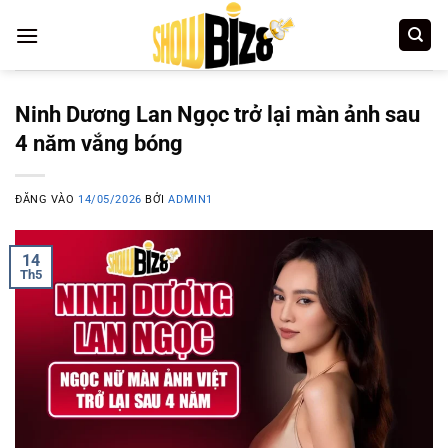
Bỏ
qua
nội
dung
Ninh Dương Lan Ngọc trở lại màn ảnh sau
4 năm vắng bóng
ĐĂNG VÀO
14/05/2026
BỞI
ADMIN1
14
Th5