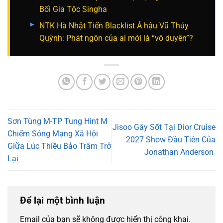
Bối Gia Tộc Singha
NTK Hà Nhật Tiến Blacklist Á hậu Vũ Thúy
Quỳnh: Phát ngôn của ai mới là “vô duyên”?
Sơn Tùng M-TP Tung Hint M
Jisoo Gây Sốt Tại Dior Cruise
Chiếm Sóng Mạng Xã Hội
2027 Show Đầu Tiên Của
Giữa Lúc Thiều Bảo Trâm Trở
Jonathan Anderson
Lại
Để lại một bình luận
Email của bạn sẽ không được hiển thị công khai.