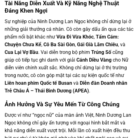
Tài Năng Diễn Xuất Và Kỹ Năng Nghệ Thuật
Đáng Khen Ngợi
Sự nghiệp của Ninh Dương Lan Ngọc không chỉ dừng lại ở
những giải thưởng cá nhân. Cô còn gây dấu ấn qua các tác
phẩm nổi bật khác như
Vừa Đi Vừa Khóc
,
Tấm Cám:
Chuyện Chưa Kể
,
Cô Ba Sài Gòn
,
Gái Già Lắm Chiêu
, và
Cua Lại Vợ Bầu
. Vai diễn trong bộ phim
Trúng Số
cũng
giúp cô tiếp tục ghi danh với giải
Cánh Diều Vàng
cho Nữ
diễn viên chính xuất sắc. Không chỉ dừng lại ở thị trường
trong nước, cô còn góp mặt tại các sự kiện quốc tế như
Liên hoan phim Quốc tế Busan
và
Diễn đàn Doanh nhân
Trẻ Châu Á – Thái Bình Dương (APEA)
.
Ảnh Hưởng Và Sự Yêu Mến Từ Công Chúng
Được ví như “ngọc nữ” của màn ảnh Việt, Ninh Dương Lan
Ngọc không chỉ gây ấn tượng với ngoại hình bắt mắt và
khả năng diễn xuất vượt trội. Mỗi lần cô xuất hiện đều thu