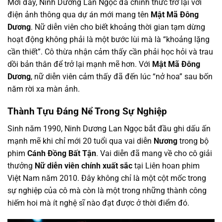
Mới đây, Ninh Dương Lan Ngọc đã chính thức trở lại với
điện ảnh thông qua dự án mới mang tên
Mật Mã Đông
Dương
. Nữ diễn viên cho biết khoảng thời gian tạm dừng
hoạt động không phải là một bước lùi mà là “khoảng lặng
cần thiết”. Cô thừa nhận cảm thấy cần phải học hỏi và trau
dồi bản thân để trở lại mạnh mẽ hơn. Với
Mật Mã Đông
Dương
, nữ diễn viên cảm thấy đã đến lúc “nở hoa” sau bốn
năm rời xa màn ảnh.
Thành Tựu Đáng Nể Trong Sự Nghiệp
Sinh năm 1990, Ninh Dương Lan Ngọc bắt đầu ghi dấu ấn
mạnh mẽ khi chỉ mới 20 tuổi qua vai diễn
Nương
trong bộ
phim
Cánh Đồng Bất Tận
. Vai diễn đã mang về cho cô giải
thưởng
Nữ diễn viên chính xuất sắc
tại Liên hoan phim
Việt Nam năm 2010. Đây không chỉ là một cột mốc trong
sự nghiệp của cô mà còn là một trong những thành công
hiếm hoi mà ít nghệ sĩ nào đạt được ở thời điểm đó.