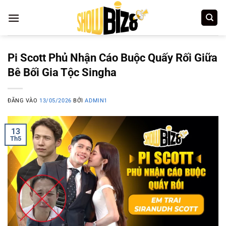
Bỏ
qua
nội
dung
Pi Scott Phủ Nhận Cáo Buộc Quấy Rối Giữa
Bê Bối Gia Tộc Singha
ĐĂNG VÀO
13/05/2026
BỞI
ADMIN1
13
Th5