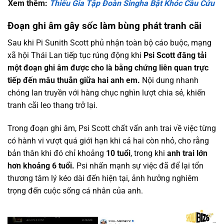
Xem thêm:
Thiếu Gia Tập Đoàn Singha Bật Khóc Cầu Cứu
Đoạn ghi âm gây sốc làm bùng phát tranh cãi
Sau khi Pi Sunith Scott phủ nhận toàn bộ cáo buộc, mạng
xã hội Thái Lan tiếp tục rúng động khi
Psi Scott đăng tải
một đoạn ghi âm được cho là bằng chứng liên quan trực
tiếp đến mâu thuẫn giữa hai anh em.
Nội dung nhanh
chóng lan truyền với hàng chục nghìn lượt chia sẻ, khiến
tranh cãi leo thang trở lại.
Trong đoạn ghi âm, Psi Scott chất vấn anh trai về việc từng
có hành vi vượt quá giới hạn khi cả hai còn nhỏ, cho rằng
bản thân khi đó chỉ khoảng
10 tuổi
, trong khi
anh trai lớn
hơn khoảng 6 tuổi.
Psi nhấn mạnh sự việc đã để lại tổn
thương tâm lý kéo dài đến hiện tại, ảnh hưởng nghiêm
trọng đến cuộc sống cá nhân của anh.