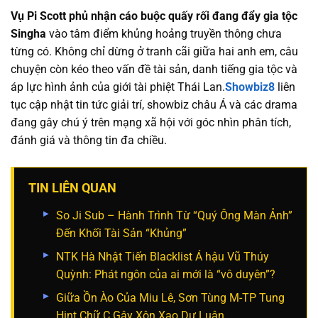
Vụ Pi Scott phủ nhận cáo buộc quấy rối đang đẩy gia tộc
Singha
vào tâm điểm khủng hoảng truyền thông chưa
từng có. Không chỉ dừng ở tranh cãi giữa hai anh em, câu
chuyện còn kéo theo vấn đề tài sản, danh tiếng gia tộc và
áp lực hình ảnh của giới tài phiệt Thái Lan.
Showbiz8
liên
tục cập nhật tin tức giải trí, showbiz châu Á và các drama
đang gây chú ý trên mạng xã hội với góc nhìn phân tích,
đánh giá và thông tin đa chiều.
TIN LIÊN QUAN
So Ji Sub – Hành Trình Từ “Quý Ông Màn Ảnh”
Đến Khối Tài Sản “Khủng”
NTK Hà Nhật Tiến Blacklist Á hậu Vũ Thúy
Quỳnh: Phát ngôn của ai mới là “vô duyên”?
Giữa Ồn Ào Của Miu Lê, Sơn Tùng M-TP Tung
Hint Chữ C Gây Xôn Xao Dư Luận