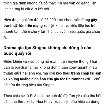
thích gia đình không hề bỏ mặc Psi mà vẫn cố gắng liên
lạc nhưng bị cắt đứt kết nối.
Hiện đoạn ghi âm đã có 26.000 lượt share vẫn đang
gây
tranh cãi lớn trên mạng xã hội,
khiến vụ việc tiếp tục trở
thành tâm điểm chú ý tại Thái Lan và nhiều quốc gia châu
Á.
Drama gia tộc Singha không chỉ dừng ở cáo
buộc quấy rối
Điểm khiến vụ việc bùng nổ mạnh trên truyền thông Thái
Lan là bởi drama này không đơn thuần xoay quanh mâu
thuẫn giữa hai anh em, mà còn kéo theo
tranh chấp tài sản
và khủng hoảng hình ảnh của gia tộc Bhirombhakdi
– chủ
sở hữu thương hiệu bia Singha.
Theo chia sẻ từ Pi Scott, mẹ anh đã đệ đơn yêu cầu thu hồi
căn nhà thừa kế tại Hua Hin vì xuất hiện dấu hiệu sử dụng