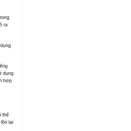
trong
ở ra
p dụng
iếng
sử dụng
nh hợp
ó thể
tồn tại