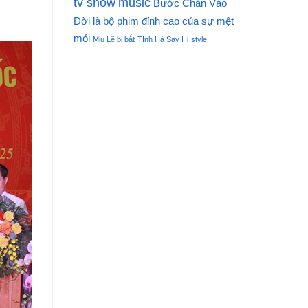
tv show
music
Bước Chân Vào
Đời là bộ phim đỉnh cao của sự mệt
mỏi
Miu Lê bị bắt
TInh Hà Say Hi
style