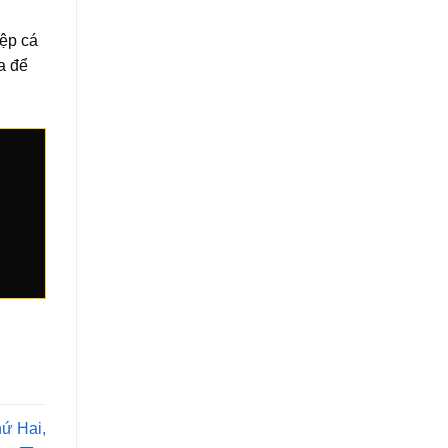
iệp cá
a để
ứ Hai,