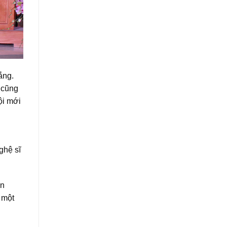
ắng.
 cũng
ội mới
ghệ sĩ
ạn
 một