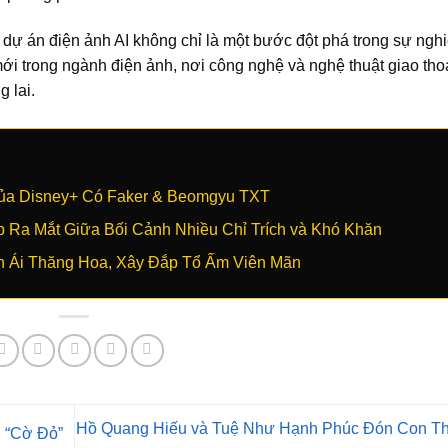
 dự án điện ảnh AI không chỉ là một bước đột phá trong sự ngh
i trong ngành điện ảnh, nơi công nghệ và nghệ thuật giao tho
 lai.
Của Disney+ Có Faker & Beomgyu TXT
 Ra Mắt Giữa Bối Cảnh Nhiều Chỉ Trích và Khó Khăn
h Ái Thăng Hoa, Xây Đắp Tổ Ấm Viên Mãn
Hồ Quang Hiếu và Tuệ Như Hạnh Phúc Đón Con Th
 “Cờ Đỏ”