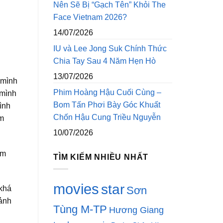
Nên Sẽ Bị “Gạch Tên” Khỏi The
Face Vietnam 2026?
14/07/2026
IU và Lee Jong Suk Chính Thức
Chia Tay Sau 4 Năm Hẹn Hò
13/07/2026
 mình
Phim Hoàng Hậu Cuối Cùng –
 mình
Bom Tấn Phơi Bày Góc Khuất
ình
Chốn Hậu Cung Triều Nguyễn
im
10/07/2026
am
TÌM KIẾM NHIỀU NHẤT
movies
star
Sơn
“khá
 ảnh
Tùng M-TP
Hương Giang