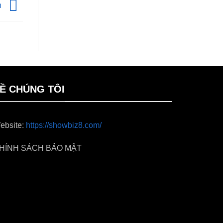
n
Ề CHÚNG TÔI
ebsite:
https://showbiz8.com/
HÍNH SÁCH BẢO MẬT