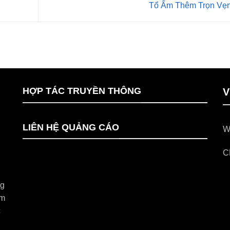
Tổ Ấm Thêm Trọn Vẹ
HỢP TÁC TRUYỀN THÔNG
V
LIÊN HỆ QUẢNG CÁO
W
C
ng
im
c