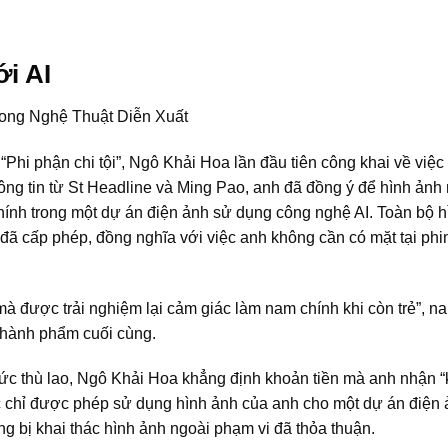
i AI
“Phi phận chi tội”, Ngô Khải Hoa lần đầu tiên công khai về việc
ông tin từ St Headline và Ming Pao, anh đã đồng ý để hình ảnh
hính trong một dự án điện ảnh sử dụng công nghệ AI. Toàn bộ h
đã cấp phép, đồng nghĩa với việc anh không cần có mặt tại ph
à được trải nghiệm lại cảm giác làm nam chính khi còn trẻ”, n
 thành phẩm cuối cùng.
mức thù lao, Ngô Khải Hoa khẳng định khoản tiền mà anh nhận 
ác chỉ được phép sử dụng hình ảnh của anh cho một dự án điện
ng bị khai thác hình ảnh ngoài phạm vi đã thỏa thuận.