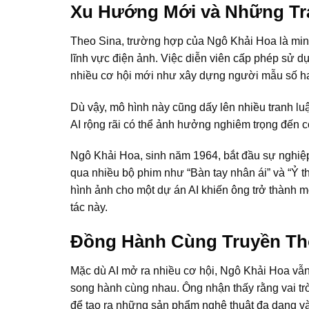
Xu Hướng Mới và Những Tr
Theo Sina, trường hợp của Ngô Khải Hoa là min
lĩnh vực điện ảnh. Việc diễn viên cấp phép sử dụ
nhiều cơ hội mới như xây dựng người mẫu số hay
Dù vậy, mô hình này cũng dấy lên nhiều tranh lu
AI rộng rãi có thể ảnh hưởng nghiêm trọng đến cơ
Ngô Khải Hoa, sinh năm 1964, bắt đầu sự nghiệp
qua nhiều bộ phim như “Bàn tay nhân ái” và “Ỷ t
hình ảnh cho một dự án AI khiến ông trở thành 
tác này.
Đồng Hành Cùng Truyền T
Mặc dù AI mở ra nhiều cơ hội, Ngô Khải Hoa vẫn 
song hành cùng nhau. Ông nhận thấy rằng vai trò c
để tạo ra những sản phẩm nghệ thuật đa dạng v