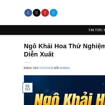
Bỏ
qua
nội
dung
TIN TỨC 
Ngô Khải Hoa Thử Nghiệm
Diễn Xuất
ĐĂNG VÀO
01/07/2026
BỞI
ADMIN1
01
Th7