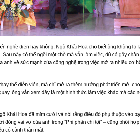
ến nghề diễn hay không, Ngô Khải Hoa cho biết ông không lo l
. Sau này có thể ngồi một chỗ mà vẫn làm việc, dù có gãy chân
của anh về sức mạnh của công nghệ trong việc mở ra nhiều cơ h
hay thế diễn viên, mà chỉ mở ra thêm hướng phát triển mới cho
uay, ông vẫn xem đây là một hình thức làm việc khác mà các n
Ngô Khải Hoa đã mỉm cười và nói rằng điều đó phụ thuộc vào b
ời đóng vai vợ của anh trong “Phi phận chi tội” – cũng phối hợp
ếu có cảnh thân mật.