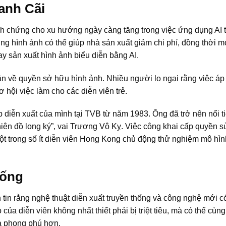
anh Cãi
h chứng cho xu hướng ngày càng tăng trong việc ứng dụng AI 
ng hình ảnh có thể giúp nhà sản xuất giảm chi phí, đồng thời m
 sản xuất hình ảnh biểu diễn bằng AI.
ận về quyền sở hữu hình ảnh. Nhiều người lo ngại rằng việc á
 hội việc làm cho các diễn viên trẻ.
 diễn xuất của mình tại TVB từ năm 1983. Ông đã trở nên nổi t
hiên đồ long ký”, vai Trương Vô Kỵ. Việc công khai cấp quyền 
một trong số ít diễn viên Hong Kong chủ động thử nghiệm mô hì
hống
tin rằng nghệ thuật diễn xuất truyền thống và công nghệ mới c
ủa diễn viên không nhất thiết phải bị triệt tiêu, mà có thể cùng 
à phong phú hơn.