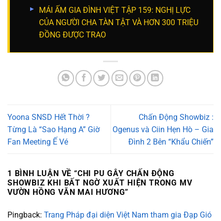
MÁI ẤM GIA ĐÌNH VIỆT TẬP 159: NGHỊ LỰC
CỦA NGƯỜI CHA TÀN TẬT VÀ HƠN 300 TRIỆU
ĐỒNG ĐƯỢC TRAO
Yoona SNSD Hết Thời ?
Chấn Động Showbiz :
Từng Là “Sao Hạng A” Giờ
Ogenus và Ciin Hẹn Hò – Gia
Fan Meeting Ế Vé
Đình 2 Bên “Khẩu Chiến”
1 BÌNH LUẬN VỀ “
CHI PU GÂY CHẤN ĐỘNG
SHOWBIZ KHI BẤT NGỜ XUẤT HIỆN TRONG MV
VƯỜN HỒNG VĂN MAI HƯƠNG
”
Pingback:
Trang Pháp đại diện Việt Nam tham gia Đạp Gió