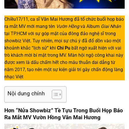
Chiều17/11, ca sĩ Văn Mai Hương đã tổ chức buổi họp báo
ra mắt MV mới mang tên
Vườn Hồng
và Album
Giai Nhân
tại TP.HCM với sự góp mặt của đông đảo nghệ sĩ trong
showbiz Việt. Tuy nhiên, mọi sự chú ý đã đổ dồn vào một
khoảnh khắc “lịch sử” khi
Chi Pu
bất ngờ xuất hiện với vai
trò khách mời bí mật trong MV. Màn hội ngộ công khai này
được xem là dấu chấm hết cho mâu thuẫn dai dẳng từ
năm 2017, tạo nên một sự kiện giải trí gây chấn động làng
nhạc Việt
Nội dung chính
Hơn “Nửa Showbiz” Tề Tựu Trong Buổi Họp Báo
Ra Mắt MV Vườn Hồng Văn Mai Hương