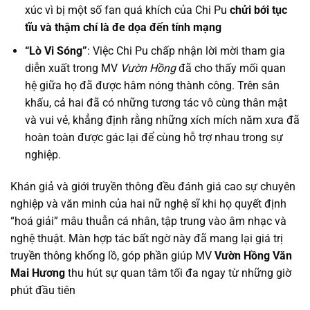
xúc vì bị một số fan quá khích của Chi Pu
chửi bới tục
tĩu và thậm chí là đe dọa đến tính mạng
“Lò Vi Sóng”
: Việc Chi Pu chấp nhận lời mời tham gia
diễn xuất trong MV
Vườn Hồng
đã cho thấy mối quan
hệ giữa họ đã được hâm nóng thành công. Trên sân
khấu, cả hai đã có những tương tác vô cùng thân mật
và vui vẻ, khẳng định rằng những xích mích năm xưa đã
hoàn toàn được gác lại để cùng hỗ trợ nhau trong sự
nghiệp.
Khán giả và giới truyền thông đều đánh giá cao sự chuyên
nghiệp và văn minh của hai nữ nghệ sĩ khi họ quyết định
“hoá giải” mâu thuẫn cá nhân, tập trung vào âm nhạc và
nghệ thuật. Màn hợp tác bất ngờ này đã mang lại giá trị
truyền thông khổng lồ, góp phần giúp MV
Vườn Hồng Văn
Mai Hương
thu hút sự quan tâm tối đa ngay từ những giờ
phút đầu tiên