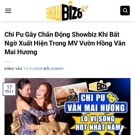
Bỏ
qua
nội
dung
Chi Pu Gây Chấn Động Showbiz Khi Bất
Ngờ Xuất Hiện Trong MV Vườn Hồng Văn
Mai Hương
ĐĂNG VÀO
17/11/2025
BỞI
ADMIN1
17
Th11