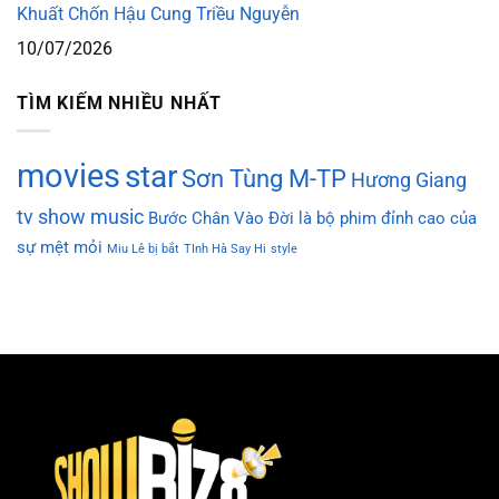
Khuất Chốn Hậu Cung Triều Nguyễn
10/07/2026
TÌM KIẾM NHIỀU NHẤT
movies
star
Sơn Tùng M-TP
Hương Giang
tv show
music
Bước Chân Vào Đời là bộ phim đỉnh cao của
sự mệt mỏi
Miu Lê bị bắt
TInh Hà Say Hi
style