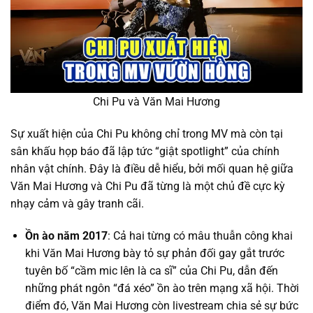
Chi Pu và Văn Mai Hương
Sự xuất hiện của Chi Pu không chỉ trong MV mà còn tại
sân khấu họp báo đã lập tức “giật spotlight” của chính
nhân vật chính. Đây là điều dễ hiểu, bởi mối quan hệ giữa
Văn Mai Hương và Chi Pu đã từng là một chủ đề cực kỳ
nhạy cảm và gây tranh cãi.
Ồn ào năm 2017
: Cả hai từng có mâu thuẫn công khai
khi Văn Mai Hương bày tỏ sự phản đối gay gắt trước
tuyên bố “cầm mic lên là ca sĩ” của Chi Pu, dẫn đến
những phát ngôn “đá xéo” ồn ào trên mạng xã hội. Thời
điểm đó, Văn Mai Hương còn livestream chia sẻ sự bức