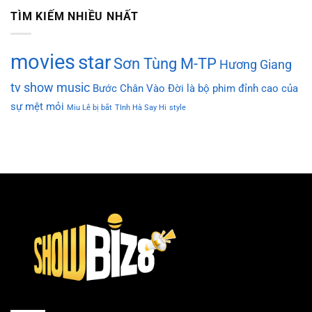
TÌM KIẾM NHIỀU NHẤT
movies
star
Sơn Tùng M-TP
Hương Giang
tv show
music
Bước Chân Vào Đời là bộ phim đỉnh cao của
sự mệt mỏi
Miu Lê bị bắt
TInh Hà Say Hi
style