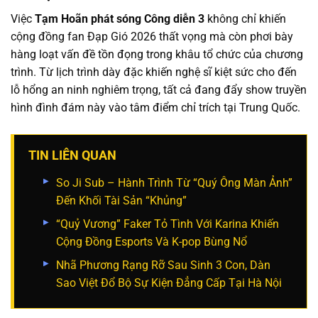
Việc
Tạm Hoãn phát sóng Công diễn 3
không chỉ khiến
cộng đồng fan Đạp Gió 2026 thất vọng mà còn phơi bày
hàng loạt vấn đề tồn đọng trong khâu tổ chức của chương
trình. Từ lịch trình dày đặc khiến nghệ sĩ kiệt sức cho đến
lỗ hổng an ninh nghiêm trọng, tất cả đang đẩy show truyền
hình đình đám này vào tâm điểm chỉ trích tại Trung Quốc.
TIN LIÊN QUAN
So Ji Sub – Hành Trình Từ “Quý Ông Màn Ảnh”
Đến Khối Tài Sản “Khủng”
“Quỷ Vương” Faker Tỏ Tình Với Karina Khiến
Cộng Đồng Esports Và K-pop Bùng Nổ
Nhã Phương Rạng Rỡ Sau Sinh 3 Con, Dàn
Sao Việt Đổ Bộ Sự Kiện Đẳng Cấp Tại Hà Nội