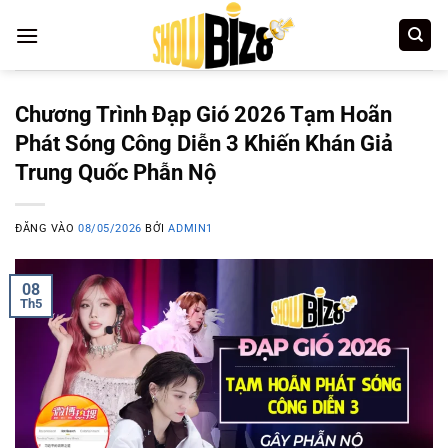
Bỏ
qua
nội
dung
Chương Trình Đạp Gió 2026 Tạm Hoãn
Phát Sóng Công Diễn 3 Khiến Khán Giả
Trung Quốc Phẫn Nộ
ĐĂNG VÀO
08/05/2026
BỞI
ADMIN1
08
Th5