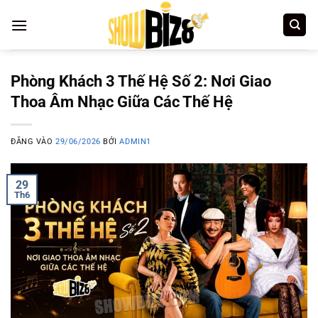
Bỏ
qua
nội
dung
Phòng Khách 3 Thế Hệ Số 2: Nơi Giao
Thoa Âm Nhạc Giữa Các Thế Hệ
ĐĂNG VÀO
29/06/2026
BỞI
ADMIN1
29
Th6