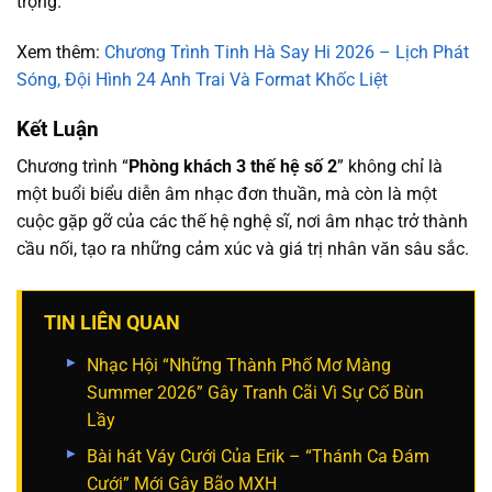
trọng.”
Xem thêm:
Chương Trình Tinh Hà Say Hi 2026 – Lịch Phát
Sóng, Đội Hình 24 Anh Trai Và Format Khốc Liệt
Kết Luận
Chương trình “
Phòng khách 3 thế hệ số 2
” không chỉ là
một buổi biểu diễn âm nhạc đơn thuần, mà còn là một
cuộc gặp gỡ của các thế hệ nghệ sĩ, nơi âm nhạc trở thành
cầu nối, tạo ra những cảm xúc và giá trị nhân văn sâu sắc.
TIN LIÊN QUAN
Nhạc Hội “Những Thành Phố Mơ Màng
Summer 2026” Gây Tranh Cãi Vì Sự Cố Bùn
Lầy
Bài hát Váy Cưới Của Erik – “Thánh Ca Đám
Cưới” Mới Gây Bão MXH