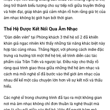
ông trở thành biểu tượng cho sự tiếp nối giữa truyền thống
và hiện đại, giúp khán giả cảm nhận rõ hơn rằng giá trị của
âm nhạc không bị giới hạn bởi thời gian.
Thế Hệ Được Kết Nối Qua Âm Nhạc
“Dàn diễn viên” tại Phòng khách 3 thế hệ số 2 đã khiến
khán giả ngạc nhiên khi thấy những tài năng khác biệt này
hợp tác cùng nhau. Thắng Ngọt, với phong cách indie đặc
trưng và hướng tới một thế hệ trẻ, sẽ trình diễn các tác
phẩm của Trần Tiến và ngược lại. Điều này cho thấy rõ
ràng quá trình giao thoa giữa những thế hệ âm nhạc và
cách mà mỗi nghệ sĩ đã bước vào thế giới âm nhạc của
nhau để kể một câu chuyện lớn hơn về sự kết nối và thấu
hiểu.
Các nghệ sĩ trong chương trình đã tạo ra một không gian
nơi mà âm nhạc không chỉ đơn thuần là nghệ thuật mà
còn là cầu nối giữa các thế hệ. Việc để người hâm mộ