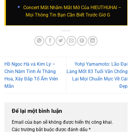
Concert Mắt Nhắm Mắt Mở Của HIEUTHUHAI –
Mọi Thông Tin Bạn Cần Biết Trước Giờ G
Hồ Ngọc Hà và Kim Lý –
Yohji Yamamoto: Lão Đại
Chín Năm Tình Ái Thăng
Làng Mốt 83 Tuổi Vẫn Chống
Hoa, Xây Đắp Tổ Ấm Viên
Lại Mọi Chuẩn Mực Về Cái
Mãn
Đẹp
Để lại một bình luận
Email của bạn sẽ không được hiển thị công khai.
Các trường bắt buộc được đánh dấu
*