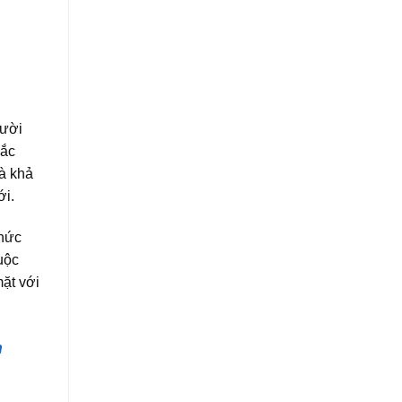
gười
hắc
là khả
ới.
phức
uộc
ặt với
m