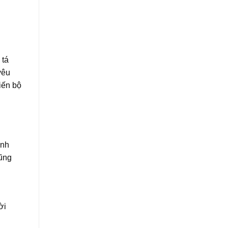
 tá
yêu
iến bộ
ệnh
cũng
ời