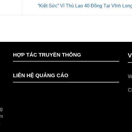
“Kiệt Sức” Vì Thù Lao 40 Đồng Tại Vĩnh Lon
HỢP TÁC TRUYỀN THÔNG
V
LIÊN HỆ QUẢNG CÁO
W
C
ng
im
c