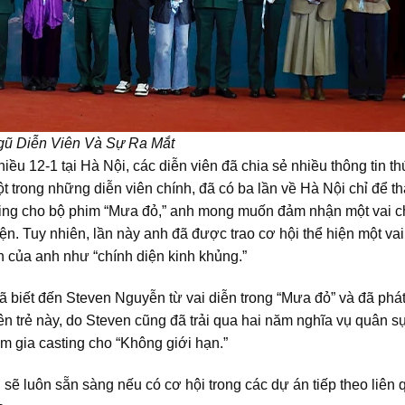
gũ Diễn Viên Và Sự Ra Mắt
iều 12-1 tại Hà Nội, các diễn viên đã chia sẻ nhiều thông tin th
t trong những diễn viên chính, đã có ba lần về Hà Nội chỉ để t
asting cho bộ phim “Mưa đỏ,” anh mong muốn đảm nhận một vai c
n. Tuy nhiên, lần này anh đã được trao cơ hội thể hiện một vai
n của anh như “chính diện kinh khủng.”
 biết đến Steven Nguyễn từ vai diễn trong “Mưa đỏ” và đã phát
ên trẻ này, do Steven cũng đã trải qua hai năm nghĩa vụ quân s
m gia casting cho “Không giới hạn.”
i sẽ luôn sẵn sàng nếu có cơ hội trong các dự án tiếp theo liên