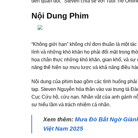
đến quân đội,” Steven chia sẻ với Tuổi Trẻ Onlin
Nội Dung Phim
“Không giới hạn” không chỉ đơn thuần là một tác
lính và những khó khăn họ phải đối mặt trong th
họa chân thực những khó khăn, gian khổ, và sự c
năng thể hiện sự mưu lược và khả năng điều hàn
Nội dung của phim bao gồm các tình huống phải 
tạp. Steven Nguyễn hóa thân vào vai trung tá Đà
Cục Cứu hộ, cứu nạn. Nhân vật của anh gánh nỗi
sự hiểu lầm và trách nhiệm cá nhân.
Xem thêm:
Mưa Đỏ Bất Ngờ Giành
Việt Nam 2025