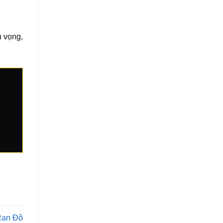
n vọng,
Ran Đô