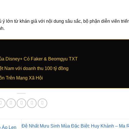
ý lớn từ khán giả với nội dung sâu sắc, bộ phận diễn viên triể
nh.
Của Disney+ Có Faker & Beomgyu TXT
t Nam với doanh thu 100 tỷ đồng
ôn Trên Mạng Xã Hội
Đệ Nhất Mưu Sinh Mùa Đặc Biệt: Huy Khánh – Ma 
 Áo Len