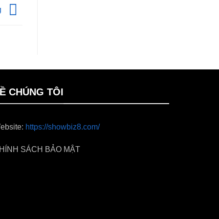
g
Ề CHÚNG TÔI
ebsite:
https://showbiz8.com/
HÍNH SÁCH BẢO MẬT