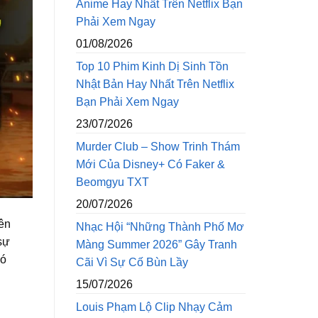
Anime Hay Nhất Trên Netflix Bạn
Phải Xem Ngay
01/08/2026
Top 10 Phim Kinh Dị Sinh Tồn
Nhật Bản Hay Nhất Trên Netflix
Bạn Phải Xem Ngay
23/07/2026
Murder Club – Show Trinh Thám
Mới Của Disney+ Có Faker &
Beomgyu TXT
20/07/2026
rên
Nhạc Hội “Những Thành Phố Mơ
sự
Màng Summer 2026” Gây Tranh
có
Cãi Vì Sự Cố Bùn Lầy
15/07/2026
Louis Phạm Lộ Clip Nhạy Cảm