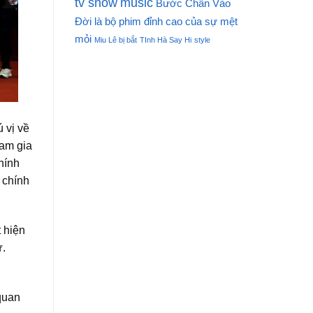
tv show
music
Bước Chân Vào
Đời là bộ phim đỉnh cao của sự mệt
mỏi
Miu Lê bị bắt
TInh Hà Say Hi
style
ú vị về
ham gia
hính
 chính
 hiện
ự.
 quan