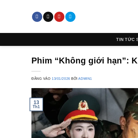
Bỏ
qua
nội
dung
TIN TỨC 
Phim “Không giới hạn”: K
ĐĂNG VÀO
13/01/2026
BỞI
ADMIN1
13
Th1