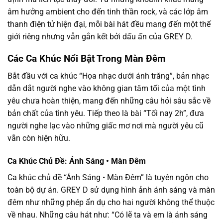
âm hưởng ambient cho đến tinh thần rock, và các lớp âm
thanh điện tử hiện đại, mỗi bài hát đều mang đến một thế
giới riêng nhưng vẫn gắn kết bởi dấu ấn của GREY D.
Các Ca Khúc Nổi Bật Trong Màn Đêm
Bắt đầu với ca khúc “Họa nhạc dưới ánh trăng”, bản nhạc
dẫn dắt người nghe vào không gian tăm tối của một tình
yêu chưa hoàn thiện, mang đến những câu hỏi sâu sắc về
bản chất của tình yêu. Tiếp theo là bài “Tối nay 2h”, đưa
người nghe lạc vào những giấc mơ nơi mà người yêu cũ
vẫn còn hiện hữu.
Ca Khúc Chủ Đề: Ánh Sáng • Màn Đêm
Ca khúc chủ đề “Ánh Sáng • Màn Đêm” là tuyên ngôn cho
toàn bộ dự án. GREY D sử dụng hình ảnh ánh sáng và màn
đêm như những phép ẩn dụ cho hai người không thể thuộc
về nhau. Những câu hát như: “Có lẽ ta và em là ánh sáng