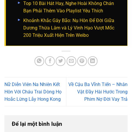
Top 10 Bài Hát Hay, Nghe Hoài Không Chán
Bạn Phải Thêm Vào Playlist Yêu Thích
Khoảnh Khắc Gây Bão: Nụ Hôn Để Đời Giữa
Dương Thừa Lâm và Lý Vinh Hạo Vượt Mốc
200 Triệu Xuất Hiện Trên Weibo
Nữ Diễn Viên Na Nhiên Kết
Về Cậu Ba Vĩnh Tiến – Nhân
Hôn Với Cháu Trai Dòng Họ
Vật Đầy Hài Hước Trong
Hoắc Lừng Lẫy Hong Kong
Phim Nợ Đời Vay Trả
Để lại một bình luận