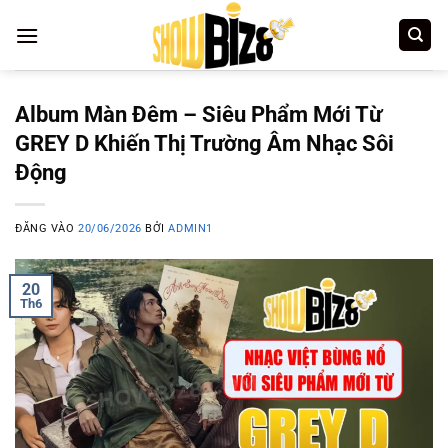
Bỏ
qua
nội
dung
Album Màn Đêm – Siêu Phẩm Mới Từ
GREY D Khiến Thị Trường Âm Nhạc Sôi
Động
ĐĂNG VÀO
20/06/2026
BỞI
ADMIN1
20
Th6