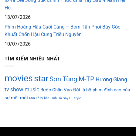
IU và Lee Jong Suk Chính Thức Chia Tay Sau 4 Năm Hẹn
Hò
13/07/2026
Phim Hoàng Hậu Cuối Cùng – Bom Tấn Phơi Bày Góc
Khuất Chốn Hậu Cung Triều Nguyễn
10/07/2026
TÌM KIẾM NHIỀU NHẤT
movies
star
Sơn Tùng M-TP
Hương Giang
tv show
music
Bước Chân Vào Đời là bộ phim đỉnh cao của
sự mệt mỏi
Miu Lê bị bắt
TInh Hà Say Hi
style