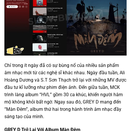
Chỉ trong ít ngày đã có sự bùng nổ của nhiều sản phẩm
âm nhạc mới từ các nghệ sĩ khác nhau. Ngày đầu tuần, Ali
Hoàng Dương và S.T Sơn Thạch trở lại với những MV được
đầu tư kĩ lưỡng như phim điện ảnh. Đến giữa tuần, MCK
trình làng album “HVL” gồm 30 ca khúc, khiến người hâm
mộ không khỏi bất ngờ. Ngay sau đó, GREY D mang đến
“Màn Đêm”, album thứ hai trong hành trình âm nhạc đầy
sáng tạo của mình.
GREY D Trở Lại Với Album Màn Đêm