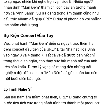
tỏ sự ngạc nhiên khi nghe trọn vẹn side B. Nhiều người
nhận định “Màn Đêm” thậm chí còn gây ấn tượng mạnh
hơn cả “Ánh Sáng”. Sự đa dạng trong âm thanh cũng như
cấu trúc album đã giúp GREY D duy trì phong độ với những
tác phẩm chất lượng.
Sự Kiện Concert Đầu Tay
Việc phát hành “Màn Đêm” diễn ra ngay trước thềm hai
đêm concert đầu tiên của GREY D tại Nhà hát Hòa Bình
vào ngày 3 và 4 tháng 7. Tất cả vé đã được bán hết chỉ
trong thời gian ngắn, cho thấy sức hút mạnh mẽ của anh
trên sân khấu. Được kỳ vọng sẽ mang đến những trải
nghiệm độc đáo, album “Màn Đêm” sẽ góp phần tạo nên
một buổi diễn bất ngờ.
Lộ Trình Nghệ Sĩ
Sau hai năm âm thầm phát triển, GREY D đang chứng tỏ
bước tiến tích cực trong hành trình trở thành một producer