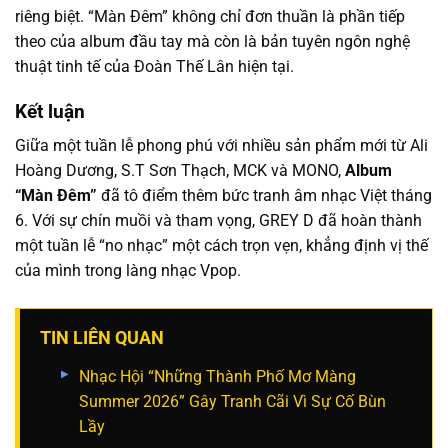
riêng biệt. “Màn Đêm” không chỉ đơn thuần là phần tiếp
theo của album đầu tay mà còn là bản tuyên ngôn nghệ
thuật tinh tế của Đoàn Thế Lân hiện tại.
Kết luận
Giữa một tuần lễ phong phú với nhiều sản phẩm mới từ Ali
Hoàng Dương, S.T Sơn Thạch, MCK và MONO,
Album
“Màn Đêm”
đã tô điểm thêm bức tranh âm nhạc Việt tháng
6. Với sự chín muồi và tham vọng, GREY D đã hoàn thành
một tuần lễ “no nhạc” một cách trọn vẹn, khẳng định vị thế
của mình trong làng nhạc Vpop.
TIN LIÊN QUAN
Nhạc Hội “Những Thành Phố Mơ Màng
Summer 2026” Gây Tranh Cãi Vì Sự Cố Bùn
Lầy