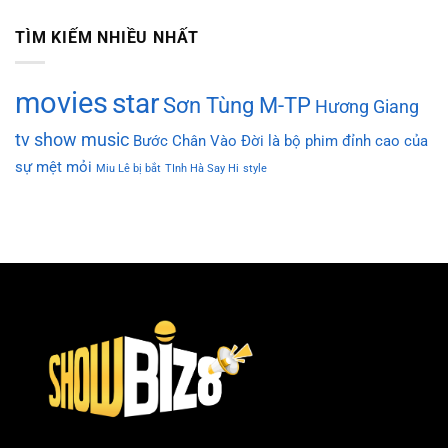
TÌM KIẾM NHIỀU NHẤT
movies
star
Sơn Tùng M-TP
Hương Giang
tv show
music
Bước Chân Vào Đời là bộ phim đỉnh cao của
sự mệt mỏi
Miu Lê bị bắt
TInh Hà Say Hi
style