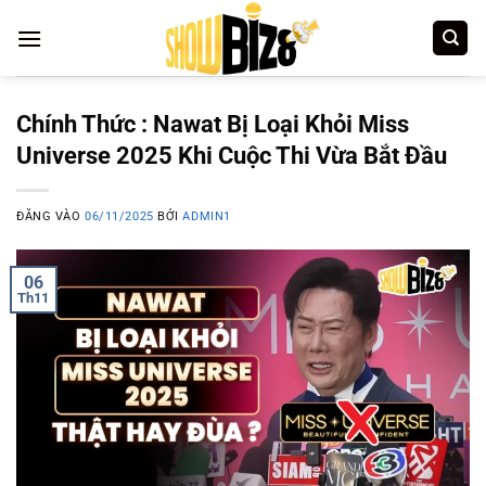
Bỏ
qua
nội
dung
Chính Thức : Nawat Bị Loại Khỏi Miss
Universe 2025 Khi Cuộc Thi Vừa Bắt Đầu
ĐĂNG VÀO
06/11/2025
BỞI
ADMIN1
06
Th11