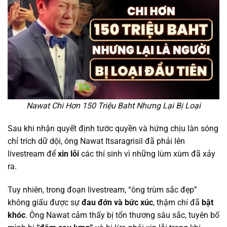
Nawat Chi Hơn 150 Triệu Baht Nhưng Lại Bị Loại
Sau khi nhận quyết định tước quyền và hứng chịu làn sóng
chỉ trích dữ dội, ông Nawat Itsaragrisil đã phải lên
livestream để
xin lỗi
các thí sinh vì những lùm xùm đã xảy
ra.
Tuy nhiên, trong đoạn livestream, “ông trùm sắc đẹp”
không giấu được sự
đau đớn và bức xúc
, thậm chí đã
bật
khóc
. Ông Nawat cảm thấy bị tổn thương sâu sắc, tuyên bố