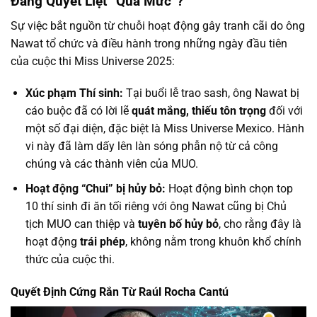
Đang Quyết Liệt “Quá Mức”?
Sự việc bắt nguồn từ chuỗi hoạt động gây tranh cãi do ông
Nawat tổ chức và điều hành trong những ngày đầu tiên
của cuộc thi Miss Universe 2025:
Xúc phạm Thí sinh:
Tại buổi lễ trao sash, ông Nawat bị
cáo buộc đã có lời lẽ
quát mắng, thiếu tôn trọng
đối với
một số đại diện, đặc biệt là Miss Universe Mexico. Hành
vi này đã làm dấy lên làn sóng phẫn nộ từ cả công
chúng và các thành viên của MUO.
Hoạt động “Chui” bị hủy bỏ:
Hoạt động bình chọn top
10 thí sinh đi ăn tối riêng với ông Nawat cũng bị Chủ
tịch MUO can thiệp và
tuyên bố hủy bỏ
, cho rằng đây là
hoạt động
trái phép
, không nằm trong khuôn khổ chính
thức của cuộc thi.
Quyết Định Cứng Rắn Từ Raúl Rocha Cantú