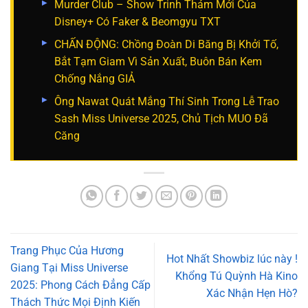
Murder Club – Show Trinh Thám Mới Của
Disney+ Có Faker & Beomgyu TXT
CHẤN ĐỘNG: Chồng Đoàn Di Băng Bị Khởi Tố,
Bắt Tạm Giam Vì Sản Xuất, Buôn Bán Kem
Chống Nắng GIẢ
Ông Nawat Quát Mắng Thí Sinh Trong Lễ Trao
Sash Miss Universe 2025, Chủ Tịch MUO Đã
Căng
Trang Phục Của Hương
Hot Nhất Showbiz lúc này !
Giang Tại Miss Universe
Khổng Tú Quỳnh Hà Kino
2025: Phong Cách Đẳng Cấp
Xác Nhận Hẹn Hò?
Thách Thức Mọi Định Kiến