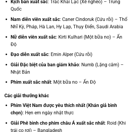
Kịch bản xuất sắc
: Trác Khải Lạc (Xế nghèo) – Trung
Quốc
Nam diễn viên xuất sắc
: Caner Cindoruk (Cứu rỗi) – Thổ
Nhĩ Kỳ, Pháp, Hà Lan, Hy Lạp, Thụy Điển, Saudi Arabia
Nữ diễn viên xuất sắc
: Kirti Kulhari (Một bữa no) – Ấn
Độ
Đạo diễn xuất sắc
: Emin Alper (Cứu rỗi)
Giải Đặc biệt của ban giám khảo
: Numb (Lặng câm) –
Nhật Bản
Phim xuất sắc nhất
: Một bữa no – Ấn Độ
Các giải thưởng khác
Phim Việt Nam được yêu thích nhất (Khán giả bình
chọn)
: Hẹn em ngày nhật thực
Giải Phê bình cho phim châu Á xuất sắc nhất
: Roid (Khi
trái cọ rơi) – Bangladesh