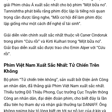
giải Phim châu Á xuất sắc nhất cho bộ phim “Một bữa no”.
Tannishtha phát biểu rằng phim độc lập là tiếng nói quan
trọng cần được lắng nghe, “Mỗi cơ hội để làm phim độc
lập giống như một cách để nghệ sĩ tái sinh”.
Giải diễn viên chính xuất sắc nhất thuộc về Caner Cindoruk
trong phim “Cứu rỗi” và Kirti Kulhari trong “Một bữa no”.
Giải Đạo diễn xuất sắc được trao cho Emin Alper với “Cứu
rỗi”.
Phim Việt Nam Xuất Sắc Nhất: Tử Chiến Trên
Không
Bộ phim “Tử chiến trên không”, sản xuất bởi Điện ảnh Công
an nhân dân, đã thắng giải Phim Việt Nam xuất sắc nhất.
Thiếu tướng Đỗ Thiệu Phong, Cục trưởng Cục Truyền thông
Công an nhân dân, đại diện đoàn phim, cho biết đây là lần
đầu tiên họ tham dự và nhận giải thưởng tại DANAFF. Ông
không ngừng bày tỏ lòng biết ơn tới sự nỗ lực của ê kíp và