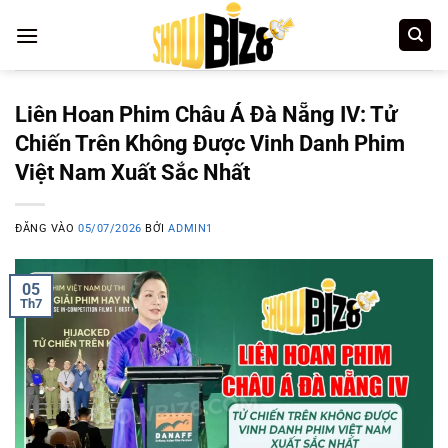
Bỏ
qua
nội
dung
Liên Hoan Phim Châu Á Đà Nẵng IV: Tử
Chiến Trên Không Được Vinh Danh Phim
Việt Nam Xuất Sắc Nhất
ĐĂNG VÀO
05/07/2026
BỞI
ADMIN1
05
Th7