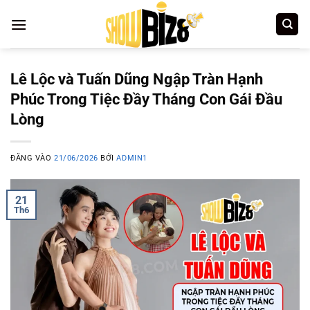
Bỏ
qua
nội
dung
Lê Lộc và Tuấn Dũng Ngập Tràn Hạnh
Phúc Trong Tiệc Đầy Tháng Con Gái Đầu
Lòng
ĐĂNG VÀO
21/06/2026
BỞI
ADMIN1
21
Th6