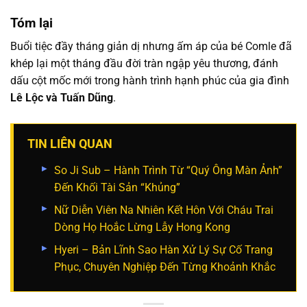
Tóm lại
Buổi tiệc đầy tháng giản dị nhưng ấm áp của bé Comle đã
khép lại một tháng đầu đời tràn ngập yêu thương, đánh
dấu cột mốc mới trong hành trình hạnh phúc của gia đình
Lê Lộc và Tuấn Dũng
.
TIN LIÊN QUAN
So Ji Sub – Hành Trình Từ “Quý Ông Màn Ảnh”
Đến Khối Tài Sản “Khủng”
Nữ Diễn Viên Na Nhiên Kết Hôn Với Cháu Trai
Dòng Họ Hoắc Lừng Lẫy Hong Kong
Hyeri – Bản Lĩnh Sao Hàn Xử Lý Sự Cố Trang
Phục, Chuyên Nghiệp Đến Từng Khoảnh Khắc