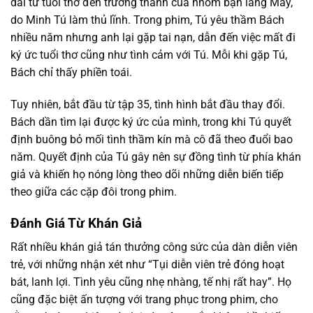
dài từ tuổi thơ đến trưởng thành của nhóm bạn làng Mây,
do Minh Tú làm thủ lĩnh. Trong phim, Tú yêu thầm Bách
nhiều năm nhưng anh lại gặp tai nạn, dẫn đến việc mất đi
ký ức tuổi thơ cũng như tình cảm với Tú. Mỗi khi gặp Tú,
Bách chỉ thấy phiền toái.
Tuy nhiên, bắt đầu từ tập 35, tình hình bắt đầu thay đổi.
Bách dần tìm lại được ký ức của mình, trong khi Tú quyết
định buông bỏ mối tình thầm kín mà cô đã theo đuổi bao
năm. Quyết định của Tú gây nên sự đồng tình từ phía khán
giả và khiến họ nóng lòng theo dõi những diễn biến tiếp
theo giữa các cặp đôi trong phim.
Đánh Giá Từ Khán Giả
Rất nhiều khán giả tán thưởng công sức của dàn diễn viên
trẻ, với những nhận xét như “Tụi diễn viên trẻ đóng hoạt
bát, lanh lợi. Tình yêu cũng nhẹ nhàng, tế nhị rất hay”. Họ
cũng đặc biệt ấn tượng với trang phục trong phim, cho