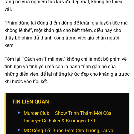
rằng nó vừa nghiêm túc lại vừa đẹp mắt, không hề thiếu
vải.
“Phim dừng lại đúng điểm dừng để khán giả luyến tiếc mà
không lê thê”, một khán giả cho biết thêm, điều này cho
thấy bộ phim đã thành công trong việc giữ chân người
xem.
Tóm lại, “Cách em 1 milimet” không chỉ là một bộ phim về
tình bạn và tình yêu mà còn là hành trình gắn bó của
những diễn viên, để lại những ký ức đẹp cho khán giả trước
khi bước vào hồi kết.
TIN LIÊN QUAN
Murder Club – Show Trinh Thám Mới Của
Disney+ Có Faker & Beomgyu TXT
MC Công Tố: Bước Đệm Cho Tương Lai và