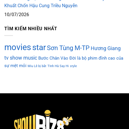
Khuất Chốn Hậu Cung Triều Nguyễn
10/07/2026
TÌM KIẾM NHIỀU NHẤT
movies
star
Sơn Tùng M-TP
Hương Giang
tv show
music
Bước Chân Vào Đời là bộ phim đỉnh cao của
sự mệt mỏi
Miu Lê bị bắt
TInh Hà Say Hi
style