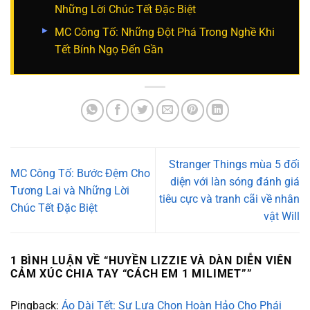
Những Lời Chúc Tết Đặc Biệt
MC Công Tố: Những Đột Phá Trong Nghề Khi
Tết Bính Ngọ Đến Gần
Stranger Things mùa 5 đối
MC Công Tố: Bước Đệm Cho
diện với làn sóng đánh giá
Tương Lai và Những Lời
tiêu cực và tranh cãi về nhân
Chúc Tết Đặc Biệt
vật Will
1 BÌNH LUẬN VỀ “
HUYỀN LIZZIE VÀ DÀN DIỄN VIÊN
CẢM XÚC CHIA TAY “CÁCH EM 1 MILIMET”
”
Pingback:
Áo Dài Tết: Sự Lựa Chọn Hoàn Hảo Cho Phái