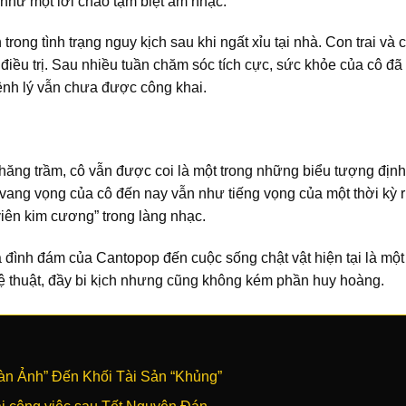
 như một lời chào tạm biệt âm nhạc.
ng tình trạng nguy kịch sau khi ngất xỉu tại nhà. Con trai và 
 điều trị. Sau nhiều tuần chăm sóc tích cực, sức khỏe của cô đã
bệnh lý vẫn chưa được công khai.
ăng trầm, cô vẫn được coi là một trong những biểu tượng định
ang vọng của cô đến nay vẫn như tiếng vọng của một thời kỳ r
iên kim cương” trong làng nhạc.
a đình đám của Cantopop đến cuộc sống chật vật hiện tại là mộ
 thuật, đầy bi kịch nhưng cũng không kém phần huy hoàng.
àn Ảnh” Đến Khối Tài Sản “Khủng”