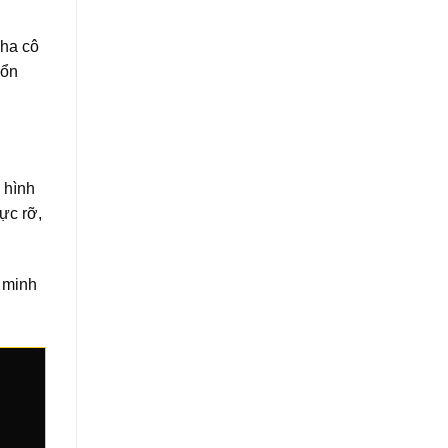
cha cô
 ổn
 hình
ực rỡ,
t minh