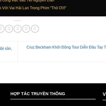
i công việc sau Tết Nguyên Đán
Với Vai Hải Lan Trong Phim “Thỏ Ơi!!”
Cruz Beckham Khởi Động Tour Diễn Đầu Tay T
ài sản,
HỢP TÁC TRUYỀN THÔNG
V