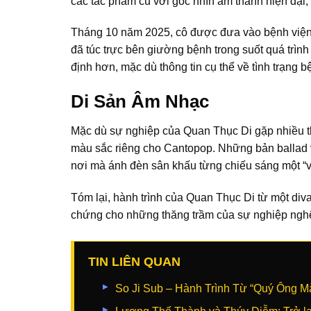
các tác phẩm cũ với góc nhìn âm thanh hiện đại,
Tháng 10 năm 2025, cô được đưa vào bệnh viện tro
đã túc trực bên giường bệnh trong suốt quá trình
định hơn, mặc dù thông tin cụ thể về tình trạng 
Di Sản Âm Nhạc
Mặc dù sự nghiệp của Quan Thục Di gặp nhiều th
màu sắc riêng cho Cantopop. Những bản ballad v
nơi mà ánh đèn sân khấu từng chiếu sáng một “v
Tóm lại, hành trình của Quan Thục Di từ một div
chứng cho những thăng trầm của sự nghiệp nghệ
TIN LIÊN QUAN
So Ji Sub – Hành Trình Từ “Quý Ông M