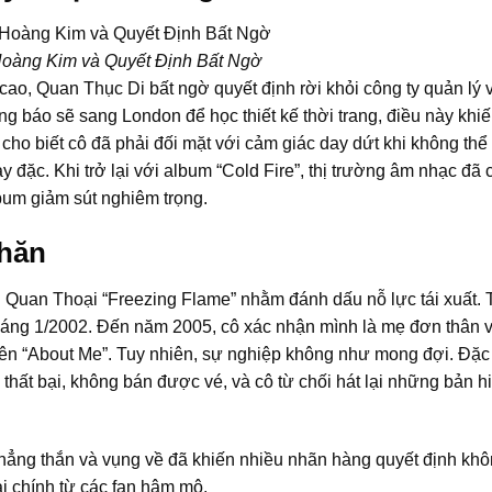
oàng Kim và Quyết Định Bất Ngờ
ao, Quan Thục Di bất ngờ quyết định rời khỏi công ty quản lý v
g báo sẽ sang London để học thiết kế thời trang, điều này khiế
n cho biết cô đã phải đối mặt với cảm giác day dứt khi không thể
y đặc. Khi trở lại với album “Cold Fire”, thị trường âm nhạc đã 
bum giảm sút nghiêm trọng.
Khăn
 Quan Thoại “Freezing Flame” nhằm đánh dấu nỗ lực tái xuất. 
 tháng 1/2002. Đến năm 2005, cô xác nhận mình là mẹ đơn thân v
tên “About Me”. Tuy nhiên, sự nghiệp không như mong đợi. Đặc 
ất bại, không bán được vé, và cô từ chối hát lại những bản hi
 thẳng thắn và vụng về đã khiến nhiều nhãn hàng quyết định kh
ài chính từ các fan hâm mộ.