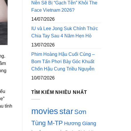
Nên Sẽ Bị “Gạch Tên” Khỏi The
Face Vietnam 2026?
14/07/2026
IU và Lee Jong Suk Chính Thức
Chia Tay Sau 4 Năm Hẹn Hò
13/07/2026
Phim Hoàng Hậu Cuối Cùng –
ng.
Bom Tấn Phơi Bày Góc Khuất
 âm
Chốn Hậu Cung Triều Nguyễn
rong
10/07/2026
iểu
TÌM KIẾM NHIỀU NHẤT
ve”
u tính
movies
star
Sơn
Tùng M-TP
Hương Giang