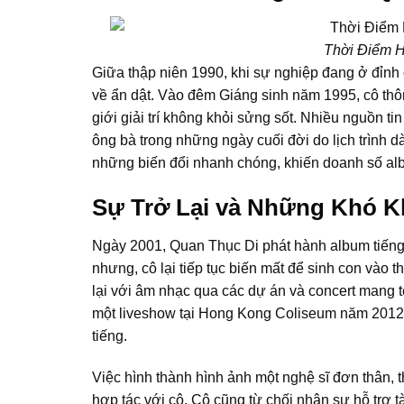
Thời Điểm H
Giữa thập niên 1990, khi sự nghiệp đang ở đỉnh c
về ẩn dật. Vào đêm Giáng sinh năm 1995, cô thôn
giới giải trí không khỏi sửng sốt. Nhiều nguồn ti
ông bà trong những ngày cuối đời do lịch trình dà
những biến đổi nhanh chóng, khiến doanh số al
Sự Trở Lại và Những Khó 
Ngày 2001, Quan Thục Di phát hành album tiếng
nhưng, cô lại tiếp tục biến mất để sinh con vào
lại với âm nhạc qua các dự án và concert mang 
một liveshow tại Hong Kong Coliseum năm 2012 th
tiếng.
Việc hình thành hình ảnh một nghệ sĩ đơn thân,
hợp tác với cô. Cô cũng từ chối nhận sự hỗ trợ t