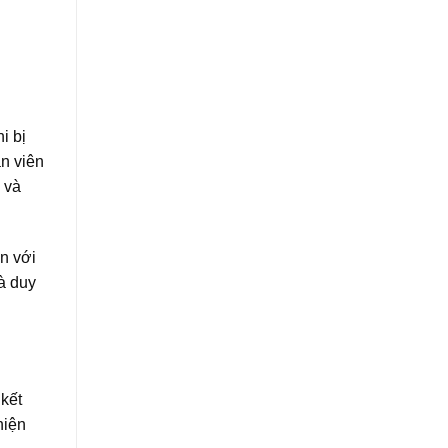
i bị
ân viên
 và
n với
à duy
kết
hiện