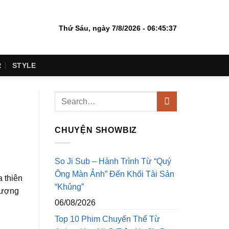
Thứ Sáu, ngày 7/8/2026 - 06:45:37
R
STYLE
CHUYỆN SHOWBIZ
So Ji Sub – Hành Trình Từ “Quý
Ông Màn Ảnh” Đến Khối Tài Sản
a thiên
“Khủng”
 tượng
06/08/2026
Top 10 Phim Chuyển Thể Từ