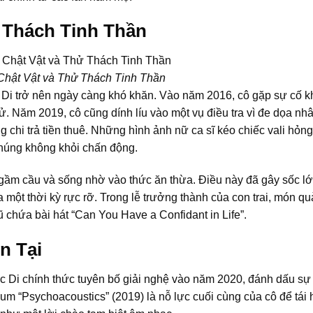
 Thách Tinh Thần
hật Vật và Thử Thách Tinh Thần
Di trở nên ngày càng khó khăn. Vào năm 2016, cô gặp sự cố kh
tử. Năm 2019, cô cũng dính líu vào một vụ điều tra vì đe dọa nh
 chi trả tiền thuê. Những hình ảnh nữ ca sĩ kéo chiếc vali hỏng
chúng không khỏi chấn động.
 gầm cầu và sống nhờ vào thức ăn thừa. Điều này đã gây sốc lớ
một thời kỳ rực rỡ. Trong lễ trưởng thành của con trai, món qu
 chứa bài hát “Can You Have a Confidant in Life”.
n Tại
Di chính thức tuyên bố giải nghệ vào năm 2020, đánh dấu sự 
um “Psychoacoustics” (2019) là nỗ lực cuối cùng của cô để tái 