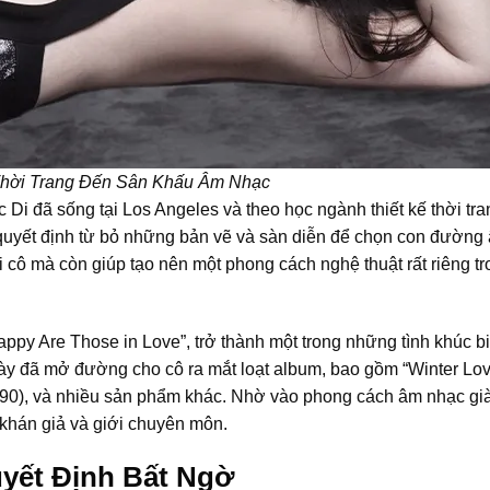
Thời Trang Đến Sân Khấu Âm Nhạc
Di đã sống tại Los Angeles và theo học ngành thiết kế thời tra
ô quyết định từ bỏ những bản vẽ và sàn diễn để chọn con đường
i cô mà còn giúp tạo nên một phong cách nghệ thuật rất riêng t
ppy Are Those in Love”, trở thành một trong những tình khúc b
này đã mở đường cho cô ra mắt loạt album, bao gồm “Winter Lo
(1990), và nhiều sản phẩm khác. Nhờ vào phong cách âm nhạc già
 khán giả và giới chuyên môn.
yết Định Bất Ngờ