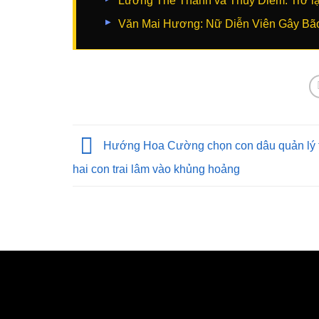
Lương Thế Thành và Thúy Diễm: Trở lạ
Văn Mai Hương: Nữ Diễn Viên Gây Bão 
Hướng Hoa Cường chọn con dâu quản lý t
hai con trai lâm vào khủng hoảng