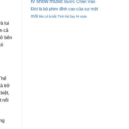
tv show
music
Bước Chân Vào
Đời là bộ phim đỉnh cao của sự mệt
mỏi
Miu Lê bị bắt
TInh Hà Say Hi
style
à lui
n cả
 ở bên
có
Thế
à trở
biệt,
t nổi
ông