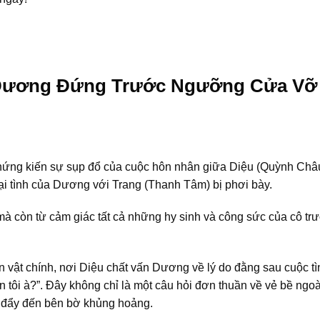
 Dương Đứng Trước Ngưỡng Cửa Vỡ
hứng kiến sự sụp đổ của cuộc hôn nhân giữa Diệu (Quỳnh Châ
ại tình của Dương với Trang (Thanh Tâm) bị phơi bày.
mà còn từ cảm giác tất cả những hy sinh và công sức của cô tr
n vật chính, nơi Diệu chất vấn Dương về lý do đằng sau cuộc tì
 tôi à?”. Đây không chỉ là một câu hỏi đơn thuần về vẻ bề ngo
ị đẩy đến bên bờ khủng hoảng.