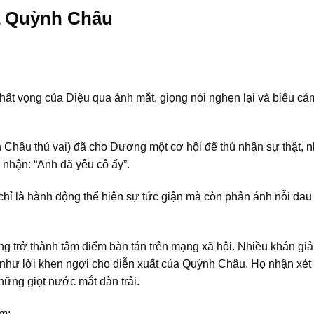
a Quỳnh Châu
hất vọng của Diệu qua ánh mắt, giọng nói nghẹn lại và biểu c
hâu thủ vai) đã cho Dương một cơ hội để thú nhận sự thật, 
 nhận: “Anh đã yêu cô ấy”.
hỉ là hành động thể hiện sự tức giận mà còn phản ánh nỗi đau
g trở thành tâm điểm bàn tán trên mạng xã hội. Nhiều khán giả
như lời khen ngợi cho diễn xuất của Quỳnh Châu. Họ nhận xét
những giọt nước mắt dàn trải.
ồm: