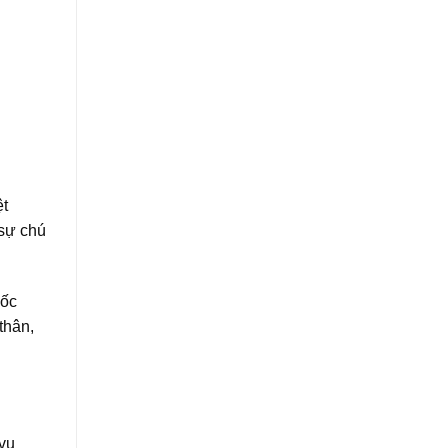
ệt
 sự chú
đốc
thân,
 vụ