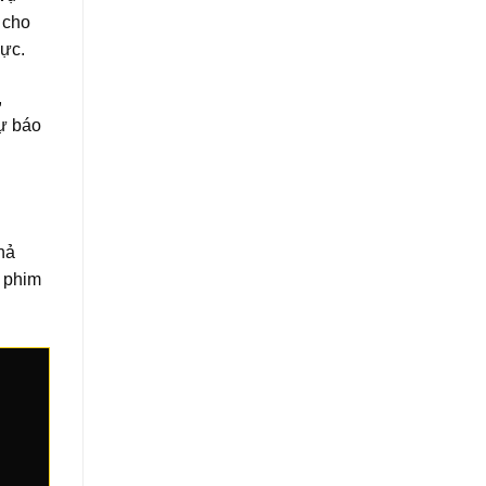
 cho
lực.
,
dự báo
hả
ộ phim