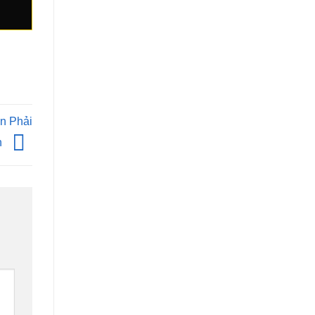
n Phải
h