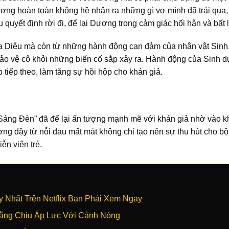
ương hoàn toàn không hề nhận ra những gì vợ mình đã trải qua,
 quyết định rời đi, để lại Dương trong cảm giác hối hận và bất 
ủa Diệu mà còn từ những hành động can đảm của nhân vật Sinh
bảo vệ cô khỏi những biến cố sắp xảy ra. Hành động của Sinh 
p tiếp theo, làm tăng sự hồi hộp cho khán giả.
áng Đèn” đã để lại ấn tượng mạnh mẽ với khán giả nhờ vào k
ợng dậy từ nỗi đau mất mát không chỉ tạo nên sự thu hút cho b
ễn viên trẻ.
 Nhất Trên Netflix Bạn Phải Xem Ngay
ằng Chịu Áp Lực Với Cảnh Nóng