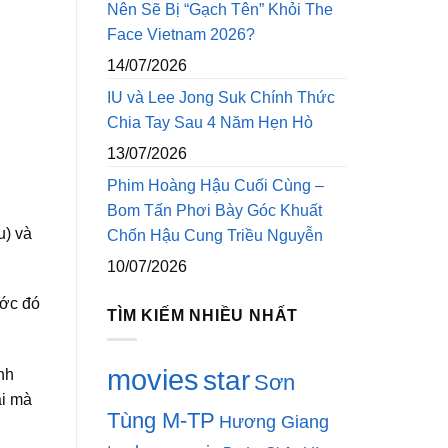
Nên Sẽ Bị “Gạch Tên” Khỏi The
Face Vietnam 2026?
14/07/2026
IU và Lee Jong Suk Chính Thức
Chia Tay Sau 4 Năm Hẹn Hò
13/07/2026
Phim Hoàng Hậu Cuối Cùng –
Bom Tấn Phơi Bày Góc Khuất
u) và
Chốn Hậu Cung Triều Nguyễn
10/07/2026
ước đó
TÌM KIẾM NHIỀU NHẤT
movies
star
nh
Sơn
ài mà
Tùng M-TP
Hương Giang