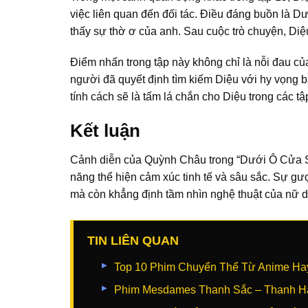
việc liên quan đến đối tác. Điều đáng buồn là D
thấy sự thờ ơ của anh. Sau cuộc trò chuyện, Diệu
Điểm nhấn trong tập này không chỉ là nỗi đau c
người đã quyết định tìm kiếm Diệu với hy vọng 
tính cách sẽ là tấm lá chắn cho Diệu trong các tậ
Kết luận
Cảnh diễn của Quỳnh Châu trong “Dưới Ô Cửa S
năng thể hiện cảm xúc tinh tế và sâu sắc. Sự gư
mà còn khẳng định tầm nhìn nghệ thuật của nữ di
TIN LIÊN QUAN
Top 10 Phim Chuyển Thể Từ Anime Hay
Phim Mesdames Thanh Sắc – Thanh H