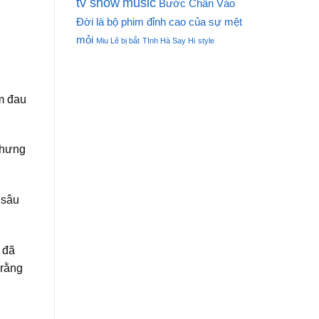
tv show
music
Bước Chân Vào
Đời là bộ phim đỉnh cao của sự mệt
mỏi
Miu Lê bị bắt
TInh Hà Say Hi
style
ảm đau
nhưng
 sâu
 đã
 rằng