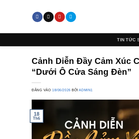
Bỏ
qua
nội
dung
TIN TỨC 
Cảnh Diễn Đầy Cảm Xúc 
“Dưới Ô Cửa Sáng Đèn”
ĐĂNG VÀO
18/06/2026
BỞI
ADMIN1
18
Th6