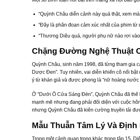
“Quỳnh Châu diễn cảnh này quá thật, xem mà 
“Đây là phân đoạn cảm xúc nhất của phim từ đ
“Thương Diệu quá, người phụ nữ nào rơi vào
Chặng Đường Nghệ Thuật 
Quỳnh Châu, sinh năm 1998, đã từng tham gia cá
Dược Đen”. Tuy nhiên, vai diễn khiến cô nổi bật 
ý từ khán giả và được phong là “nữ hoàng nước
Ở “Dưới Ô Cửa Sáng Đèn”, Quỳnh Châu đã thể hi
mạnh mẽ nhưng đang phải đối diện với cuộc hôn n
nhưng Quỳnh Châu đã kiên cường truyền tải đượ
Mẫu Thuẫn Tâm Lý Và Định
Trong một cảnh quan trọng khác trong tập 15, D