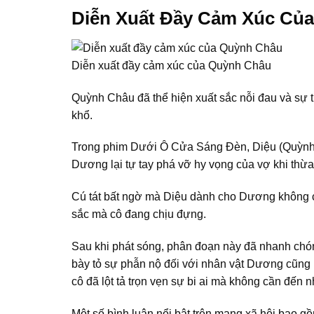
Diễn Xuất Đầy Cảm Xúc Củ
Diễn xuất đầy cảm xúc của Quỳnh Châu
Quỳnh Châu đã thể hiện xuất sắc nỗi đau và sự t
khổ.
Trong phim Dưới Ô Cửa Sáng Đèn, Diệu (Quỳnh C
Dương lại tự tay phá vỡ hy vọng của vợ khi thừa
Cú tát bất ngờ mà Diệu dành cho Dương không c
sắc mà cô đang chịu đựng.
Sau khi phát sóng, phân đoạn này đã nhanh chón
bày tỏ sự phẫn nộ đối với nhân vật Dương cũng 
cô đã lột tả trọn vẹn sự bi ai mà không cần đến 
Một số bình luận nổi bật trên mạng xã hội bao g