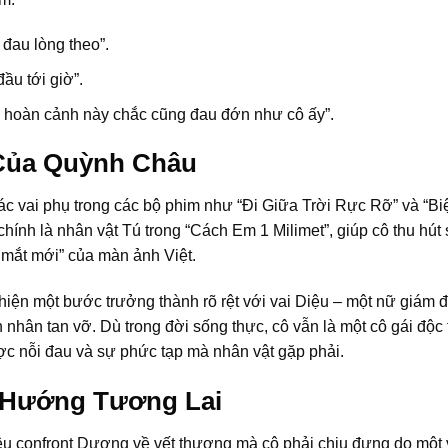
đau lòng theo”.
ầu tới giờ”.
 hoàn cảnh này chắc cũng đau đớn như cô ấy”.
Của Quỳnh Châu
c vai phụ trong các bộ phim như “Đi Giữa Trời Rực Rỡ” và “Bi
chính là nhân vật Tú trong “Cách Em 1 Milimet”, giúp cô thu hút
 mắt mới” của màn ảnh Việt.
ện một bước trưởng thành rõ rệt với vai Diệu – một nữ giám 
hân tan vỡ. Dù trong đời sống thực, cô vẫn là một cô gái độc 
c nỗi đau và sự phức tạp mà nhân vật gặp phải.
 Hướng Tương Lai
iệu confront Dương về vết thương mà cô phải chịu đựng do một