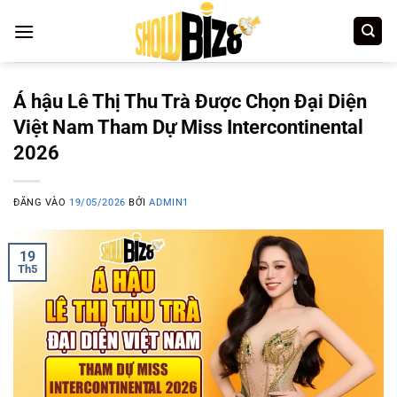
Bỏ
qua
nội
dung
Á hậu Lê Thị Thu Trà Được Chọn Đại Diện
Việt Nam Tham Dự Miss Intercontinental
2026
ĐĂNG VÀO
19/05/2026
BỞI
ADMIN1
19
Th5