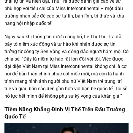
thái tự tin và hiện đại, Thu Trà được đánh giá cao về sự
phù hợp với tiêu chí của Miss Intercontinental – một đấu
trường nhan sắc đề cao sự tự tin, bản lĩnh, tri thức và khả
năng hội nhập quốc tế.
Ngay sau khi thông tin được công bố, Lê Thị Thu Trà đã
bày tỏ niềm xúc động và tự hào khi nhận được sự tin
tưởng từ công ty Sen Vàng và đông đảo người hâm mộ. Cô
chia sẻ: “Đây là niềm tự hào rất lớn đối với tôi. Việc được
đại diện Việt Nam tại Miss Intercontinental không chỉ là cơ
hội để bản thân chinh phục cột mốc mới, mà còn là hành
trình mang hình ảnh người phụ nữ Việt Nam trẻ trung, trí
tuệ và giàu bản sắc đến gần hơn với bạn bè quốc tế. Tôi sẽ
nỗ lực hết mình để không phụ sự kỳ vọng của khán giả.”
Tiềm Năng Khẳng Định Vị Thế Trên Đấu Trường
Quốc Tế