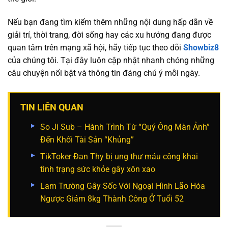
Nếu bạn đang tìm kiếm thêm những nội dung hấp dẫn về
giải trí, thời trang, đời sống hay các xu hướng đang được
quan tâm trên mạng xã hội, hãy tiếp tục theo dõi
Showbiz8
của chúng tôi. Tại đây luôn cập nhật nhanh chóng những
câu chuyện nổi bật và thông tin đáng chú ý mỗi ngày.
TIN LIÊN QUAN
So Ji Sub – Hành Trình Từ “Quý Ông Màn Ảnh”
Đến Khối Tài Sản “Khủng”
TikToker Đan Thy bị ung thư máu công khai
tình trạng sức khỏe gây xôn xao
Lam Trường Gây Sốc Với Ngoại Hình Lão Hóa
Ngược Giảm 8kg Thành Công Ở Tuổi 52