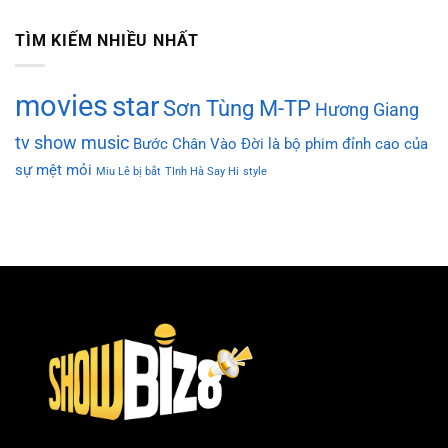
TÌM KIẾM NHIỀU NHẤT
movies
star
Sơn Tùng M-TP
Hương Giang
tv show
music
Bước Chân Vào Đời là bộ phim đỉnh cao của
sự mệt mỏi
Miu Lê bị bắt
TInh Hà Say Hi
style