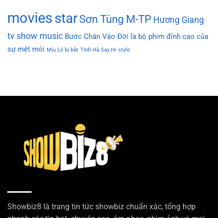
movies
star
Sơn Tùng M-TP
Hương Giang
tv show
music
Bước Chân Vào Đời là bộ phim đỉnh cao của
sự mệt mỏi
Miu Lê bị bắt
TInh Hà Say Hi
style
Showbiz8 là trang tin tức showbiz chuẩn xác, tổng hợp